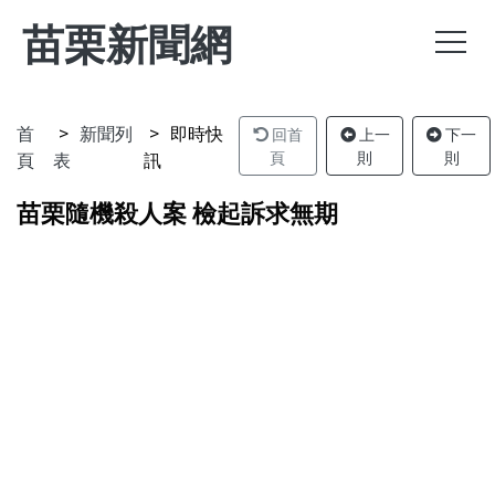
苗栗新聞網
首
新聞列
即時快
回首
上一
下一
頁
表
訊
頁
則
則
苗栗隨機殺人案 檢起訴求無期