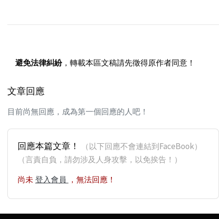
避免法律糾紛
，轉載本區文稿請先徵得原作者同意！
文章回應
目前尚無回應，成為第一個回應的人吧！
回應本篇文章！
（以下回應不會連結到FaceBook）
（言責自負，請勿涉及人身攻擊，以免挨告！）
尚未
登入會員
，無法回應！