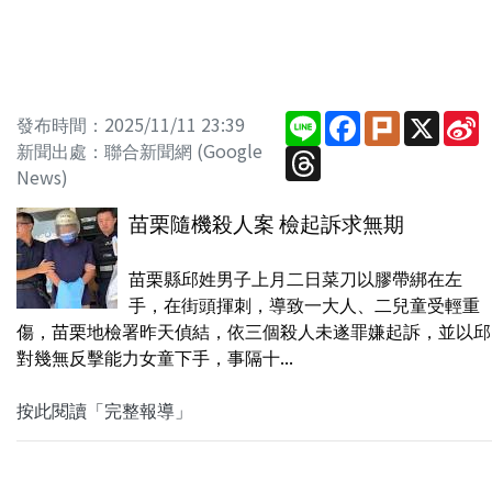
Line
Facebook
Plurk
X
S
發布時間：2025/11/11 23:39
W
新聞出處：聯合新聞網 (Google
Threads
News)
苗栗隨機殺人案 檢起訴求無期
苗栗縣邱姓男子上月二日菜刀以膠帶綁在左
手，在街頭揮刺，導致一大人、二兒童受輕重
傷，苗栗地檢署昨天偵結，依三個殺人未遂罪嫌起訴，並以邱
對幾無反擊能力女童下手，事隔十...
按此閱讀「完整報導」