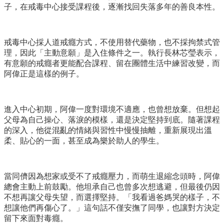
子，在戒毒中心接受課程後，逐漸找回失落多年的善良本性。
戒毒中心採人道戒癮方式，不使用替代藥物，也不採拘禁式管
理，因此「主動意願」是入住條件之一。執行長林芯瑩表示，
有意願的戒癮者更能配合課程、留在團體生活中練習改變，而
阿偉正是這樣的例子。
進入中心初期，阿偉一度對環境不適應，也曾想放棄。但想起
父母為自己操心、落淚的模樣，還是決定堅持到底。隨著課程
的深入，他從混亂的情緒與習性中慢慢抽離，重新展現出溫
柔、貼心的一面，甚至成為樂於助人的學生。
當同儕因為想家或受不了戒癮壓力，而萌生退縮念頭時，阿偉
總會主動上前鼓勵。他坦承自己也曾多次想逃避，但最後仍因
不想再讓父母失望，而選擇堅持。「我看過爸媽哭的樣子，不
想讓他們再傷心了。」這句話不僅安撫了同學，也讓對方決定
留下來面對毒癮。