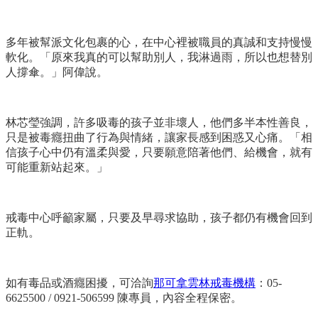
多年被幫派文化包裹的心，在中心裡被職員的真誠和支持慢慢
軟化。「原來我真的可以幫助別人，我淋過雨，所以也想替別
人撐傘。」阿偉說。
林芯瑩強調，許多吸毒的孩子並非壞人，他們多半本性善良，
只是被毒癮扭曲了行為與情緒，讓家長感到困惑又心痛。「相
信孩子心中仍有溫柔與愛，只要願意陪著他們、給機會，就有
可能重新站起來。」
戒毒中心呼籲家屬，只要及早尋求協助，孩子都仍有機會回到
正軌。
如有毒品或酒癮困擾，可洽詢
那可拿雲林戒毒機構
：05-
6625500 / 0921-506599 陳專員，內容全程保密。