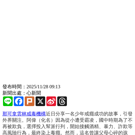
發布時間：2025/11/28 09:13
新聞出處：心新聞
Line
Facebook
Plurk
X
Sina
Threads
Weibo
那可拿雲林戒毒機構
近日分享一名少年戒癮成功的故事，引發
外界關注。阿偉（化名）因為從小遭受霸凌，國中時期為了不
再被欺負，選擇投入幫派行列，開始接觸酒精、暴力、詐欺等
高風險行為，最終染上毒癮。然而，這名曾讓父母心碎的孩