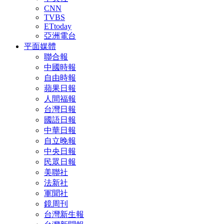
CNN
TVBS
ETtoday
亞洲電台
平面媒體
聯合報
中國時報
自由時報
蘋果日報
人間福報
台灣日報
國語日報
中華日報
自立晚報
中央日報
民眾日報
美聯社
法新社
軍聞社
鏡周刊
台灣新生報