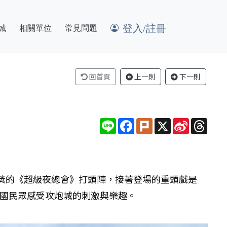
登入/註冊
城
相關單位
常見問題
回首頁
上一則
下一則
Line
Facebook
Plurk
X
Sina
Thre
Weibo
目獎的《超級夜總會》打頭陣，接著登場的重頭戲是
全國民眾感受攻炮城的刺激與樂趣。