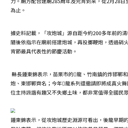
力。廟方配合建廟285周年及元宵到來，從2月28
為止。
據史料記載，「攻炮城」源自距今約200多年前的
隨後依指示在廟前搭建炮城，再投擲鞭炮，透過硝火
宵節最具代表性的節慶活動。
縣長鍾東錦表示，苗栗市的𪹚龍、竹南鎮的炸邯鄲
炮、東邯鄲齊名；今年𪹚龍系列還邀請即將成真火
位主持詼諧有趣又不失鄉土味，都非常值得全國民
鍾東錦表示，從攻炮城歷史淵源可看出，後龍早期