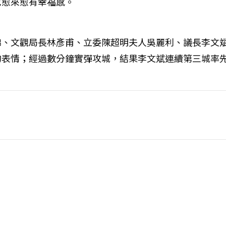
也愈來愈有幸福感。
錦、文觀局長林彥甫、立委陳超明夫人吳麗利、議長李文
的表情；經過數分鐘實彈攻城，結果李文斌連續第三城率先