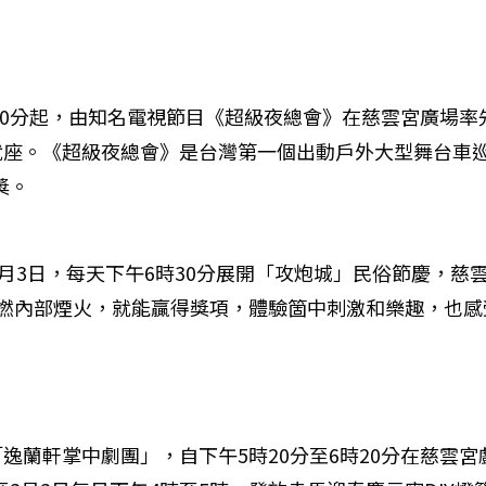
時30分起，由知名電視節目《超級夜總會》在慈雲宮廣場
座。《超級夜總會》是台灣第一個出動戶外大型舞台車巡
獎。
3月3日，每天下午6時30分展開「攻炮城」民俗節慶，
燃內部煙火，就能贏得獎項，體驗箇中刺激和樂趣，也感
逸蘭軒掌中劇團」，自下午5時20分至6時20分在慈雲