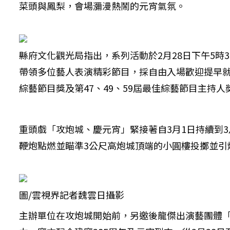
菜頭與鳳梨，會場瀰漫熱鬧的元宵氣氛。
縣府文化觀光局指出，系列活動於2月28日下午5
帶領多位藝人表演精彩節目，採自由入場歡迎提早就
綜藝節目獎及第47、49、59屆最佳綜藝節目主持人
重頭戲「攻炮城、慶元宵」緊接著自3月1日持續到
鞭炮點燃並瞄準3公尺高炮城頂端的小圓樓投擲並引
圖/雲視界記者魏雲日攝影
主辦單位在攻炮城開始前，另邀後龍傑出演藝團體「