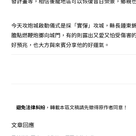
發計畫等，相信後龍地區可以恢復昔日榮景，鄉親
今天攻炮城啟動儀式是採「實彈」攻城，縣長鍾東
膽點燃鞭炮擲向城門，有的則露出又愛又怕受傷害
好預兆，也大方與來賓分享他的好運氣。
避免法律糾紛
，轉載本區文稿請先徵得原作者同意！
文章回應