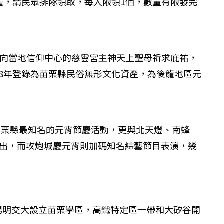
燈籠，請民眾排隊領取，每人限領1個，數量有限發完
士向當地信仰中心的慈雲宮主神天上聖母祈求庇祐，
8年登錄為苗栗縣民俗無形文化資產，為後龍地區元
苗栗縣最知名的元宵節慶活動，更與北天燈、南蜂
演出，而攻炮城慶元宵則加碼知名綜藝節目表演，幾
陽明交大設立苗栗學區，高鐵特定區一帶和大矽谷開