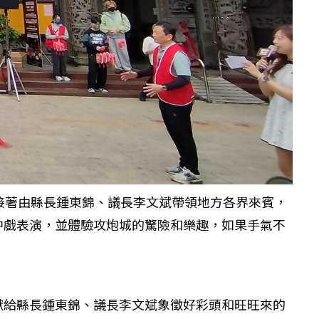
接著由縣長鍾東錦、議長李文斌帶領地方各界來賓，
中戲表演，並體驗攻炮城的驚險和樂趣，如果手氣不
獻給縣長鍾東錦、議長李文斌象徵好彩頭和旺旺來的