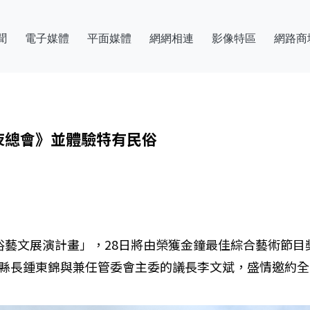
聞
電子媒體
平面媒體
網網相連
影像特區
網路商
夜總會》並體驗特有民俗
民俗藝文展演計畫」，28日將由榮獲金鐘最佳綜合藝術節
。縣長鍾東錦與兼任管委會主委的議長李文斌，盛情邀約