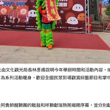
先由文化觀光局長林彥甫說明今年舉辦時間和活動內容，
，為系列活動暖身，歡迎全國民眾到場觀賞綜藝節目和掌
及阿貴師醒獅團的戰鼓和祥獅獻瑞熱鬧揭開序幕，並分別