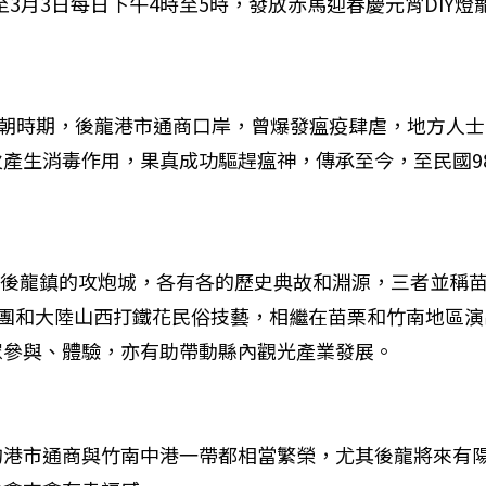
日至3月3日每日下午4時至5時，發放赤馬迎春慶元宵DIY
清朝時期，後龍港市通商口岸，曾爆發瘟疫肆虐，地方人
產生消毒作用，果真成功驅趕瘟神，傳承至今，至民國9
和後龍鎮的攻炮城，各有各的歷史典故和淵源，三者並稱
舞團和大陸山西打鐵花民俗技藝，相繼在苗栗和竹南地區
眾參與、體驗，亦有助帶動縣內觀光產業發展。
的港市通商與竹南中港一帶都相當繁榮，尤其後龍將來有