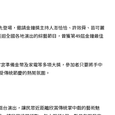
率先登場，邀請金鐘獎主持人澎恰恰、許效舜、苗可麗
迴全國各地演出的綜藝節目，曾獲第49屆金鐘最佳
慈雲宮準備金幣及家電等多項大獎，參加者只要將手中
受傳統節慶的熱鬧氛圍。
宮戲台演出，讓民眾近距離欣賞傳統掌中戲的藝術魅