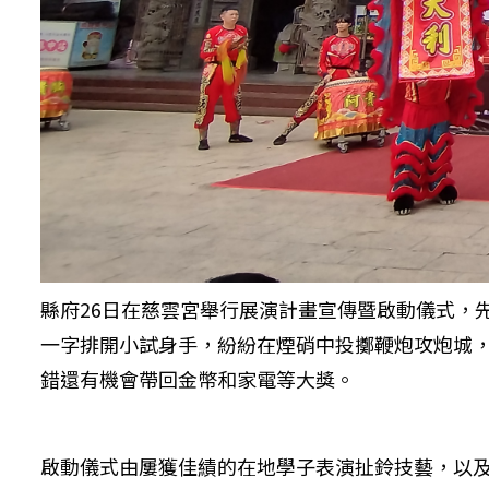
縣府26日在慈雲宮舉行展演計畫宣傳暨啟動儀式，
一字排開小試身手，紛紛在煙硝中投擲鞭炮攻炮城
錯還有機會帶回金幣和家電等大獎。
啟動儀式由屢獲佳績的在地學子表演扯鈴技藝，以