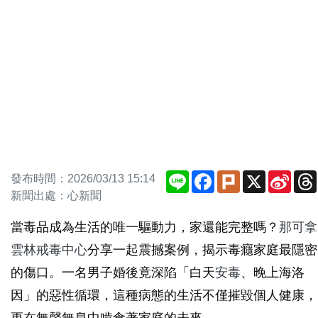
Line
Facebook
Plurk
X
Sina
發布時間：2026/03/13 15:14
Weib
新聞出處：心新聞
當毒品成為生活的唯一驅動力，家還能完整嗎？
那可拿
雲林戒毒中心
分享一起震撼案例，揭示毒癮家庭最隱密
的傷口。一名男子婚後竟深陷「白天
安毒
、晚上海洛
因」的惡性循環，這種病態的生活不僅摧毀個人健康，