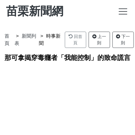
苗栗新聞網
首
新聞列
時事新
回首
上一
下一
頁
則
則
頁
表
聞
那可拿揭穿毒癮者「我能控制」的致命謊言