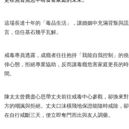
更在無聲無息中啃食著家庭的未來。
這場長達十年的「毒品生活」，讓婚姻中充滿背叛與謊
言，信任基石幾乎瓦解。
戒毒專員透露，成癮者往往抱持「我能自我控制」的僥
倖心態，拒絕專業協助，反而讓毒癮危害家庭更長的時
間。
陳太太曾費盡心思帶丈夫前往戒毒中心參觀，卻換來對
方的嘲諷與拒絕。丈夫口沫橫飛地保證能隨時戒除，卻
在自行戒斷三天，便立即奪門而出與友人調藥。