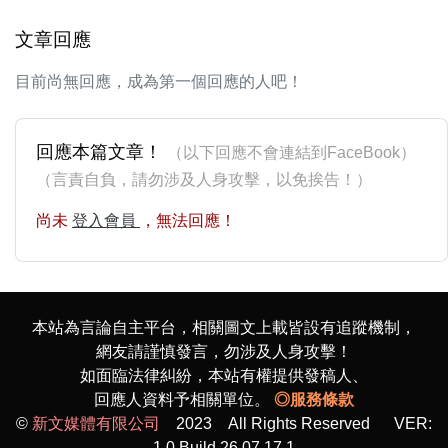
文章回應
目前尚無回應，成為第一個回應的人吧！
回應本篇文章！
（以下回應不會連結到FaceBook）
（言責自負，請勿涉及人身攻擊，以免挨告！）
尚未
登入會員
，無法回應！
本站為言論自主平台，相關圖文上載皆設有追蹤機制，
網友請謹慎發言，勿涉及人身攻擊！
如面臨法律糾紛，本站有權提供發稿人、
回應人資料予相關單位。
◎服務條款
©
新文媒體有限公司
2023 All Rights Reserved VER:
1.0 Build 26.07.17.1