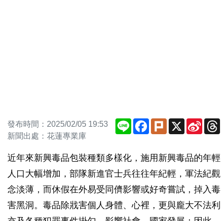
Line
Facebook
Plurk
X
Sina
發布時間：2025/02/05 19:53
Weib
新聞出處：花蓮專業庫
近年來新興毒品包裝種類多樣化，施用新興毒品的年輕
人口大幅增加，部隊新進官士兵往往年紀輕，軍法紀觀
念淡薄，而休假在外易受同儕影響或好奇嘗試，掉入毒
害黑洞。毒品除戕害個人身體、心裡，更與龐大不法利