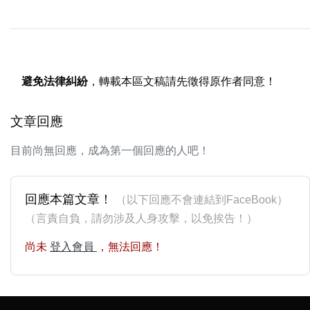
避免法律糾紛
，轉載本區文稿請先徵得原作者同意！
文章回應
目前尚無回應，成為第一個回應的人吧！
回應本篇文章！
（以下回應不會連結到FaceBook）
（言責自負，請勿涉及人身攻擊，以免挨告！）
尚未
登入會員
，無法回應！