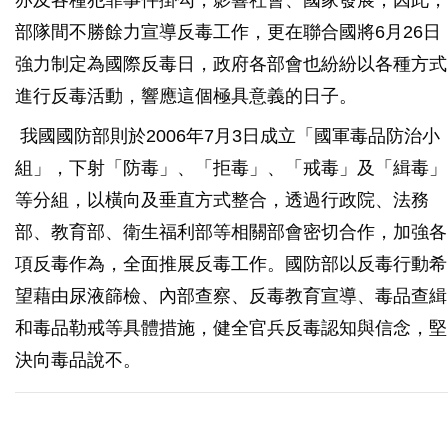
亦及各種犯罪事件掛勾，影響社會、國家發展；因此，
部隊間不勝餘力宣導反毒工作，更在聯合國將6月26日
強力制定為國際反毒日，政府各部會也紛紛以各種方式
進行反毒活動，響應這個極具意義的日子。
我國國防部則於2006年7月3日成立「國軍毒品防治小
組」，下射「防毒」、「拒毒」、「戒毒」及「緝毒」
等分組，以橫向及垂直方式整合，透過行政院、法務
部、教育部、衛生福利部等相關部會密切合作，加強各
項反毒作為，全面推展反毒工作。國防部以反毒行動希
望藉由尿液篩檢、內部查察、反毒教育宣導、毒品查緝
和毒品勒戒等具體措施，健全官兵反毒認知與信念，堅
決向毒品說不。