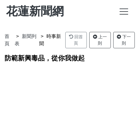
花蓮新聞網
首
新聞列
時事新
回首
上一
下一
頁
則
則
頁
表
聞
防範新興毒品，從你我做起