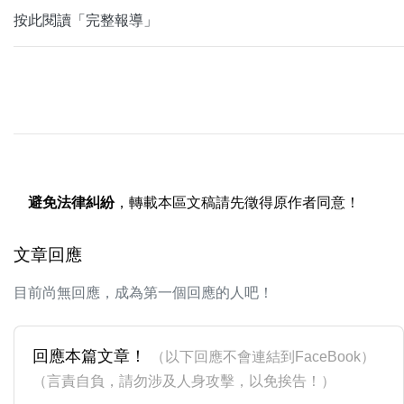
按此閱讀「完整報導」
避免法律糾紛
，轉載本區文稿請先徵得原作者同意！
文章回應
目前尚無回應，成為第一個回應的人吧！
回應本篇文章！
（以下回應不會連結到FaceBook）
（言責自負，請勿涉及人身攻擊，以免挨告！）