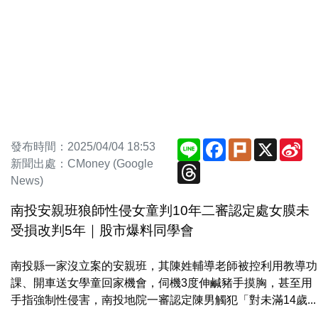
Line
Facebook
Plurk
X
Si
發布時間：2025/04/04 18:53
We
新聞出處：CMoney (Google
Threads
News)
南投安親班狼師性侵女童判10年二審認定處女膜未
受損改判5年｜股市爆料同學會
南投縣一家沒立案的安親班，其陳姓輔導老師被控利用教導功
課、開車送女學童回家機會，伺機3度伸鹹豬手摸胸，甚至用
手指強制性侵害，南投地院一審認定陳男觸犯「對未滿14歲...