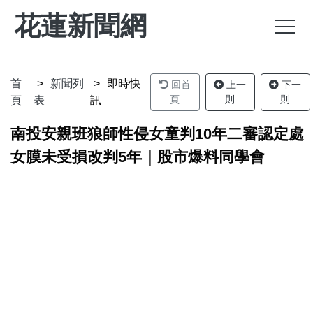
花蓮新聞網
首
新聞列
即時快
回首
上一
下一
頁
則
則
頁
表
訊
南投安親班狼師性侵女童判10年二審認定處
女膜未受損改判5年｜股市爆料同學會