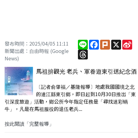
Line
Facebook
Plurk
X
Si
發布時間：2025/04/05 11:11
W
新聞出處：自由時報 (Google
Threads
News)
馬祖拚觀光 老兵、軍眷遊東引送紀念酒
〔記者俞肇福／基隆報導〕地處我國國境之北
的連江縣東引鄉，即日起到10月30日推出「東
引深度旅遊」活動，鄉公所今年指定任務是「尋找迷彩蝸
牛」，凡是在馬祖服役的退伍老兵...
按此閱讀「完整報導」