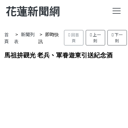
花蓮新聞網
首
新聞列
即時快
回首
上一
下一
頁
表
訊
頁
則
則
馬祖拚觀光 老兵、軍眷遊東引送紀念酒