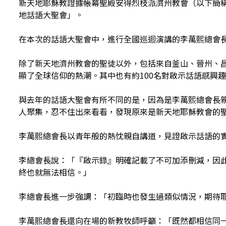
新天地耶穌教證據帳幕聖殿安得烈枝派濟州教會（以下簡稱「
地話語大聖會」。
在本次的話語大聖會中，進行全國巡迴演講的李萬熙總會
除了新天地濟州教會的聖徒以外，包括來自釜山、晉州、昌
顯了全球信仰的熱潮。其中也有約100名對啟示話語感興
與去年的話語大聖會有所不同的是，因為是李萬熙總會長
人聚集，忍不住出來看看，發現原來是新天地耶穌教會的
李萬熙總會長以青年般的熱忱親自講道，見證啟示話語的
李總會長說：「『啟示錄』明確記載了不可加添刪減，因
終也就無法相信。」
李總會長進一步強調：「初臨時也發生過類似情況，期待
李萬熙總會長還向在場的新教牧師呼籲：「既然都相信同