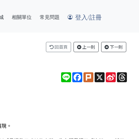
登入/註冊
城
相關單位
常見問題
回首頁
上一則
下一則
Line
Facebook
Plurk
X
Sina
Thre
Weibo
展現。