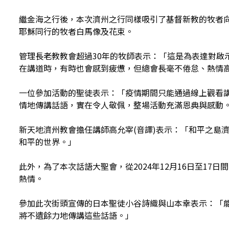
繼金海之行後，本次濟州之行同樣吸引了基督新教的牧者
耶穌同行的牧者白馬像及花束。
管理長老教教會超過30年的牧師表示：「這是為表達對
在講道時，有時也會感到疲憊，但總會長毫不倦怠、熱情
一位參加活動的聖徒表示：「疫情期間只能通過線上觀看
情地傳講話語，實在令人敬佩，整場活動充滿恩典與感動
新天地濟州教會擔任講師高允宰(音譯)表示：「和平之島
和平的世界。」
此外，為了本次話語大聖會，從2024年12月16日至17
熱情。
參加此次街頭宣傳的日本聖徒小谷詩織與山本幸表示：「
將不遺餘力地傳講這些話語。」