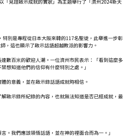
以「見證啟示成就的實狀」為主題舉行了「濟州2024新天
，特別是專程從日本大阪來韓的117名聖徒，此舉進一步彰
牧師，這也顯示了啟示話語超越教派的影響力。
長達數百米的歡迎人潮。一位濟州市民表示：「看到這麼多
不禁想知道他們的信仰有什麼特別之處。」
實體的意義，並在啟示錄話語成就時相信。
了解啟示錄所紀錄的內容，也就無法知道是否已經成就，最
預言。我們應該領悟話語，並在神的裡面合而為一。」