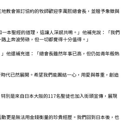
天地教會簽訂協約的牧師歡迎李萬熙總會長，並贈予象徵與
和一本聖經的道理，這讓人深感共鳴。」他補充說：「我們
一路上奔波勞碌，但一切都覺得十分值得。」
。」他還補充道：「總會長雖然年事已高，但仍如青年般熱
新時代已然展開。希望我們能團結一心，用愛與尊重，創造
動，特別是來自日本大阪的117名聖徒也加入街頭宣傳，展現
活動更是無法用金錢衡量的珍貴經歷。我們回到日本後，也