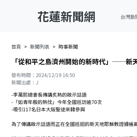
花蓮新聞網
台灣新
首頁
新聞列表
時事新聞
「從和平之島濟州開始的新時代」──新
發布時間：2024/12/19 16:50
新聞出處：J
-李萬熙總會長傳講炙熱的啟示話語
-「如青年般的熱忱」今年全國巡訪逾70次
-吸引117名日本大阪聖徒來韓參與
為了傳講啟示話語而正在全國巡迴的新天地耶穌教證據帳