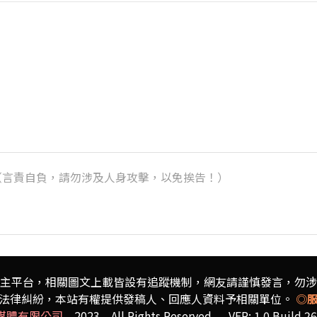
k）（言責自負，請勿涉及人身攻擊，以免挨告！）
主平台，相關圖文上載皆設有追蹤機制，
網友請謹慎發言，勿涉
法律糾紛，本站有權提供發稿人、
回應人資料予相關單位。
◎
媒體有限公司
2023 All Rights Reserved VER: 1.0 Build 26.