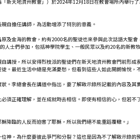
新天地濟州教會」）於2024年12月18日在教會場所內舉行了
長親自擔任講師，為活動增添了特別的意義。
原及金海的教會，約有2000名的聖徒也來參與此次話語大聖會
趣的人士們參加，包括神學院學生、一般民眾以及約20名的新教
親自講授，所以安得烈枝派的聖徒們在新天地濟州教會門前形成
聖徒。最近生活中總是充滿憂愁，但看到這些人如此開朗愉悅，
實狀。李總會長在講道中指出，要了解啟示錄所記載的內容及其
此必須正確理解，並在成就時去相信。即使有相信的心，但若不
耶穌降臨的人反而迫害了耶穌，所以我們絕不能重蹈覆轍。」
一位神，為什麼要彼此爭鬥和分裂？這也是因為不了解啟示錄的