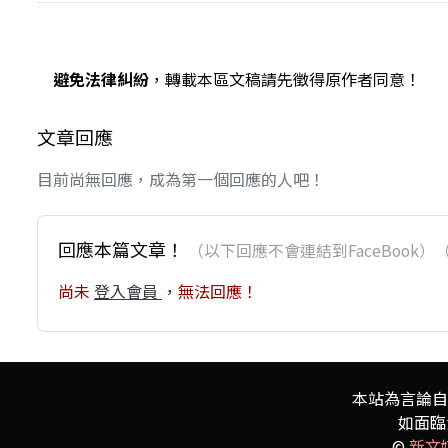
避免法律糾紛
，轉載本區文稿請先徵得原作者同意！
文章回應
目前尚無回應，成為第一個回應的人吧！
回應本篇文章！
（以下回應不會連結到FaceBoo
尚未
登入會員
，無法回應！
本站為言論自
如面臨
©
新文