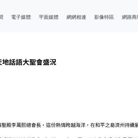
聞
電子媒體
平面媒體
網網相連
影像特區
網路商
天地話語大聖會盛況
幕聖殿李萬熙總會長，這份熱情跨越海洋，在和平之島濟州持續