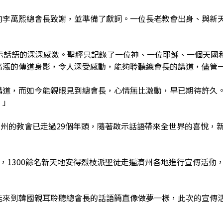
向李萬熙總會長致謝，並準備了獻詞。一位長老教會出身、與新
啟示話語的深深感激。聖經只記錄了一位神、一位耶穌、一個天國
高漲的傳道身影，令人深受感動，能夠聆聽總會長的講道，儘管
講道，而如今能親眼見到總會長，心情無比激動，早已期待許久
。」
濟州的教會已走過29個年頭，隨著啟示話語帶來全世界的喜悅，
日間，1300餘名新天地安得烈枝派聖徒走遍濟州各地進行宣傳活
能來到韓國親耳聆聽總會長的話語簡直像做夢一樣，此次的宣傳