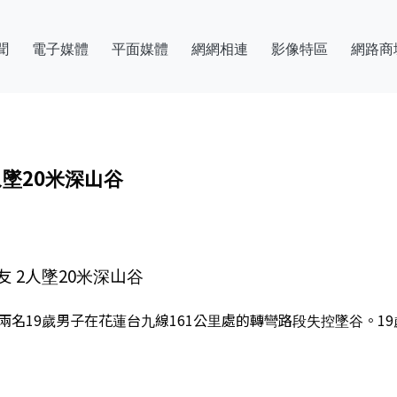
聞
電子媒體
平面媒體
網網相連
影像特區
網路商
墜20米深山谷
 2人墜20米深山谷
兩名19歲男子在花蓮台九線161公里處的轉彎路段失控墜谷。