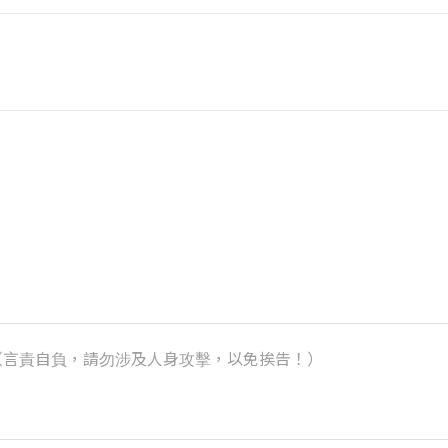
k）（言責自負，請勿涉及人身攻擊，以免挨告！）