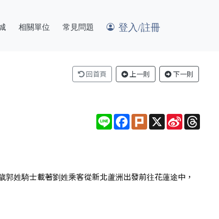
登入/註冊
城
相關單位
常見問題
回首頁
上一則
下一則
Line
Facebook
Plurk
X
Sina
Thre
Weibo
19歲郭姓騎士載著劉姓乘客從新北蘆洲出發前往花蓮途中，