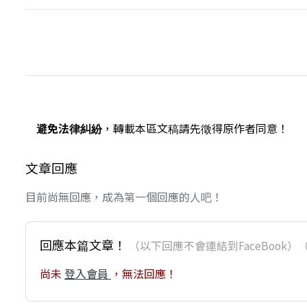
避免法律糾紛
，轉載本區文稿請先徵得原作者同意！
文章回應
目前尚無回應，成為第一個回應的人吧！
回應本篇文章！
（以下回應不會連結到FaceBoo
尚未
登入會員
，無法回應！