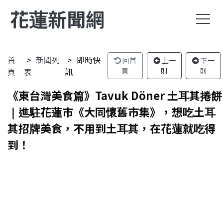
花蓮新聞網
首
新聞列
即時快
回首
上一
下一
頁
表
訊
頁
則
則
《東台灣美食篇》Tavuk Döner 土耳其捲餅
｜進駐花蓮市《大同懷舊市集》，想吃土耳
其招牌美食，不用到土耳其，在花蓮就吃得
到！