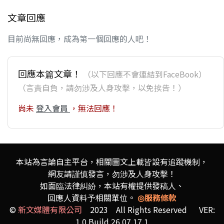
文章回應
目前尚無回應，成為第一個回應的人吧！
回應本篇文章！
（以下回應不會連結到FaceBook）
（言責自負，請勿涉及人身攻擊，以免挨告！）
尚未
登入會員
，無法回應！
本站為言論自主平台，相關圖文上載皆設有追蹤機制，
網友請謹慎發言，勿涉及人身攻擊！
如面臨法律糾紛，本站有權提供發稿人、
回應人資料予相關單位。
◎服務條款
©
新文媒體有限公司
2023 All Rights Reserved VER:
1.0 Build 26.07.17.1