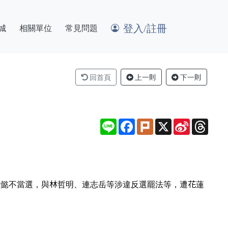
登入/註冊
城
相關單位
常見問題
回首頁
上一則
下一則
Line
Facebook
Plurk
X
Sina
Thre
Weibo
淑懿不當選，與林哲明、連志岳等涉違反選罷法等，遭花蓮