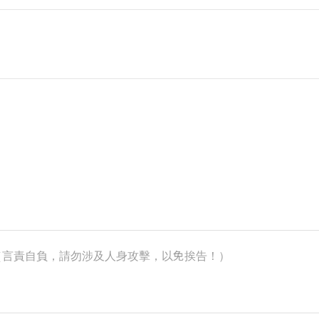
k）（言責自負，請勿涉及人身攻擊，以免挨告！）