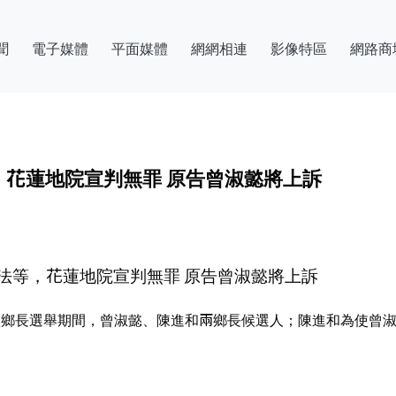
聞
電子媒體
平面媒體
網網相連
影像特區
網路商
花蓮地院宣判無罪 原告曾淑懿將上訴
法等，花蓮地院宣判無罪 原告曾淑懿將上訴
豐鄉長選舉期間，曾淑懿、陳進和兩鄉長候選人；陳進和為使曾