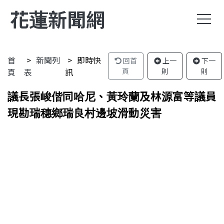
花蓮新聞網
首
新聞列
即時快
回首
上一
下一
頁
表
訊
頁
則
則
議長張峻偕同哈尼、黃玲蘭及林源富等議員
現勘瑞穗鄉瑞良村邊坡滑動災害