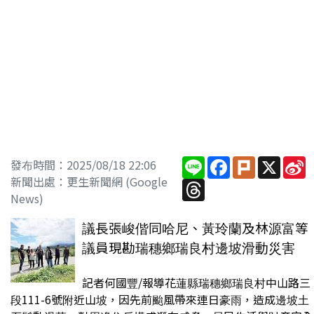
Line
Facebook
Plurk
X
S
發布時間：2025/08/18 22:06
W
新聞出處：更生新聞網 (Google
Threads
News)
議長張峻偕同哈尼、黃玲蘭及林源富等
議員現勘瑞穗鄉瑞良村邊坡滑動災害
記者何國豐/報導花蓮縣瑞穗鄉瑞良村中山路三
段111-6號附近山坡，因先前颱風帶來連日豪雨，造成邊坡土