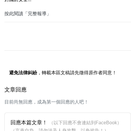
按此閱讀「完整報導」
避免法律糾紛
，轉載本區文稿請先徵得原作者同意！
文章回應
目前尚無回應，成為第一個回應的人吧！
回應本篇文章！
（以下回應不會連結到FaceBook）
（言責自負，請勿涉及人身攻擊，以免挨告！）