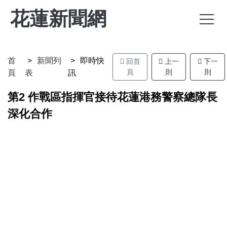
花蓮新聞網
首
新聞列
即時快
回首
上一
下一
頁
則
則
頁
表
訊
第2 作戰區指揮官接待花蓮港務警察總隊長
深化合作