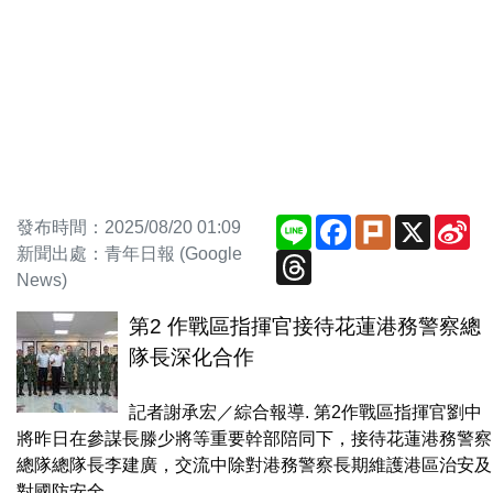
Line
Facebook
Plurk
X
Si
發布時間：2025/08/20 01:09
We
新聞出處：青年日報 (Google
Threads
News)
第2 作戰區指揮官接待花蓮港務警察總
隊長深化合作
記者謝承宏／綜合報導. 第2作戰區指揮官劉中
將昨日在參謀長滕少將等重要幹部陪同下，接待花蓮港務警察
總隊總隊長李建廣，交流中除對港務警察長期維護港區治安及
對國防安全...