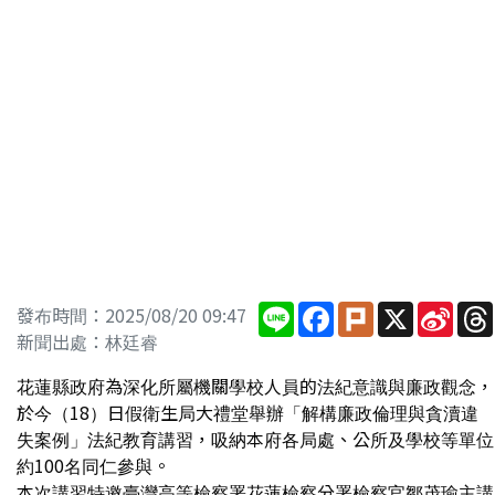
Line
Facebook
Plurk
X
Sina
發布時間：2025/08/20 09:47
Wei
新聞出處：林廷睿
花蓮縣政府為深化所屬機關學校人員的法紀意識與廉政觀念，
於今（18）日假衛生局大禮堂舉辦「解構廉政倫理與貪瀆違
失案例」法紀教育講習，吸納本府各局處、公所及學校等單位
約100名同仁參與。
本次講習特邀臺灣高等檢察署花蓮檢察分署檢察官鄒茂瑜主講