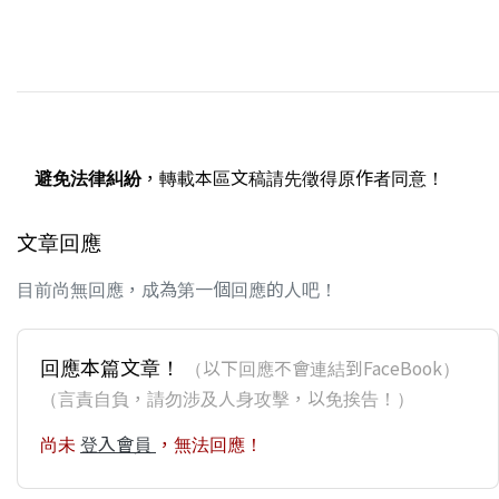
避免法律糾紛
，轉載本區文稿請先徵得原作者同意！
文章回應
目前尚無回應，成為第一個回應的人吧！
回應本篇文章！
（以下回應不會連結到FaceBook）
（言責自負，請勿涉及人身攻擊，以免挨告！）
尚未
登入會員
，無法回應！