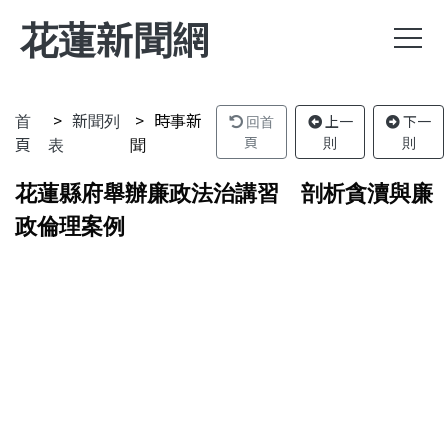
花蓮新聞網
首
新聞列
時事新
回首
上一
下一
頁
表
聞
頁
則
則
花蓮縣府舉辦廉政法治講習 剖析貪瀆與廉
政倫理案例