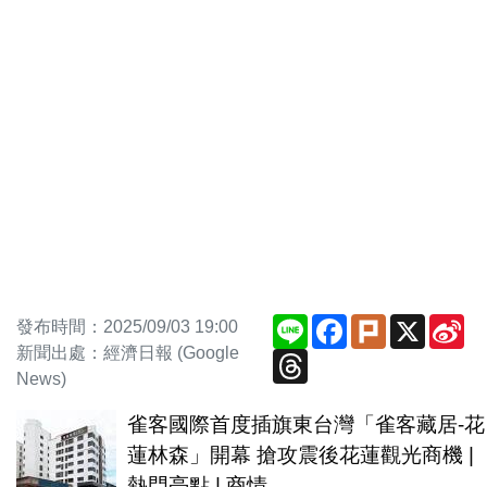
Line
Facebook
Plurk
X
Si
發布時間：2025/09/03 19:00
We
新聞出處：經濟日報 (Google
Threads
News)
雀客國際首度插旗東台灣「雀客藏居-花
蓮林森」開幕 搶攻震後花蓮觀光商機 |
熱門亮點 | 商情