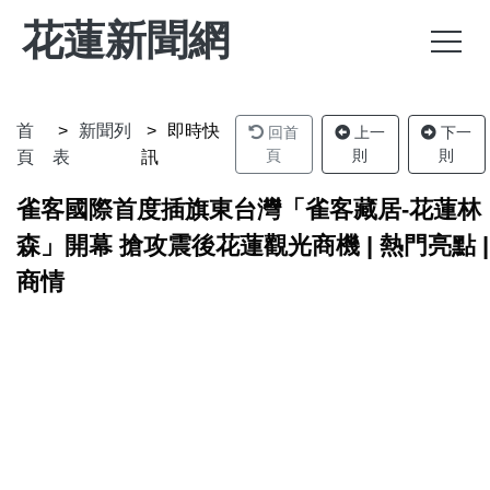
花蓮新聞網
首
新聞列
即時快
回首
上一
下一
頁
則
則
頁
表
訊
雀客國際首度插旗東台灣「雀客藏居-花蓮林
森」開幕 搶攻震後花蓮觀光商機 | 熱門亮點 |
商情