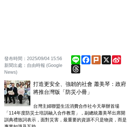
Line
Facebook
Plurk
X
Si
發布時間：2025/09/04 15:56
We
新聞出處：自由時報 (Google
Threads
News)
打造更安全、強韌的社會 蕭美琴：政府
將推台灣版「防災小冊」
台灣主婦聯盟生活消費合作社今天舉辦首場
「114年度防災士培訓融入合作教育」，副總統蕭美琴出席開
訓典禮致詞表示，面對災害，最重要的資源不只是物資，而是
專業知識及互助...