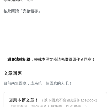
按此閱讀「完整報導」
避免法律糾紛
，轉載本區文稿請先徵得原作者同意！
文章回應
目前尚無回應，成為第一個回應的人吧！
回應本篇文章！
（以下回應不會連結到FaceBook）
（言責自負，請勿涉及人身攻擊，以免挨告！）