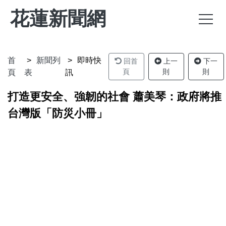
花蓮新聞網
首
新聞列
即時快
回首
上一
下一
頁
則
則
頁
表
訊
打造更安全、強韌的社會 蕭美琴：政府將推
台灣版「防災小冊」