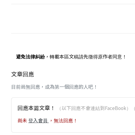
避免法律糾紛
，轉載本區文稿請先徵得原作者同意！
文章回應
目前尚無回應，成為第一個回應的人吧！
回應本篇文章！
（以下回應不會連結到FaceBoo
尚未
登入會員
，無法回應！