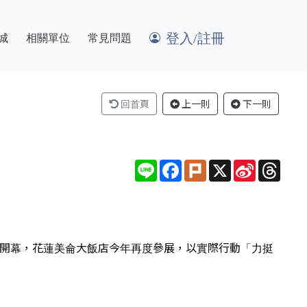
登入/註冊
城
相關單位
常見問題
回首頁
上一則
下一則
Line
Facebook
Plurk
X
Sina
Thre
Weibo
館盛大開幕，花蓮美侖大飯店今年再度參展，以實際行動「力挺