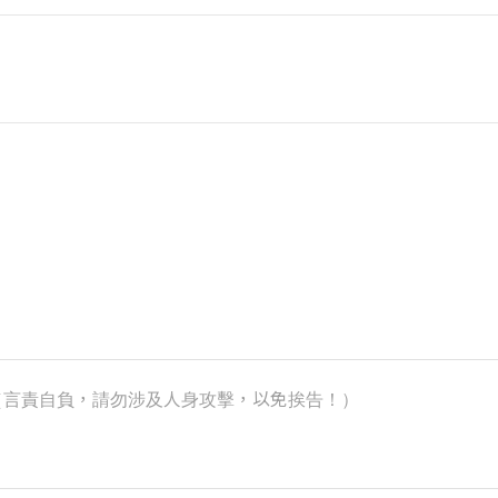
k）（言責自負，請勿涉及人身攻擊，以免挨告！）