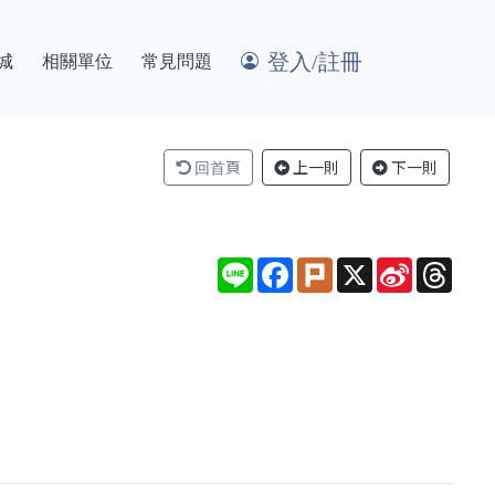
登入/註冊
城
相關單位
常見問題
回首頁
上一則
下一則
Line
Facebook
Plurk
X
Sina
Thre
Weibo