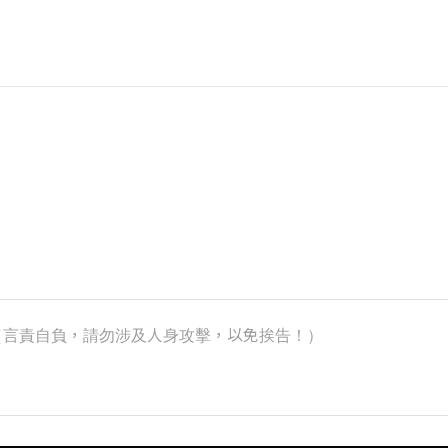
k）（言責自負，請勿涉及人身攻擊，以免挨告！）