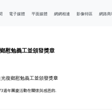
聞
電子媒體
平面媒體
網網相連
影像特區
網路商
復鄉慰勉義工並頒發獎章
前往光復鄉慰勉義工並頒發獎章
救國團73週年團慶活動在關懷與感恩的.