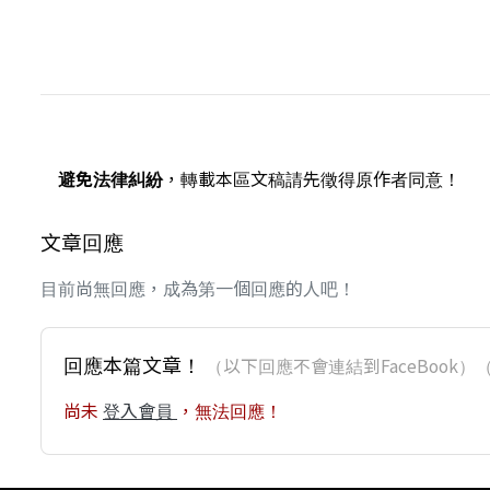
避免法律糾紛
，轉載本區文稿請先徵得原作者同意！
文章回應
目前尚無回應，成為第一個回應的人吧！
回應本篇文章！
（以下回應不會連結到FaceBoo
尚未
登入會員
，無法回應！