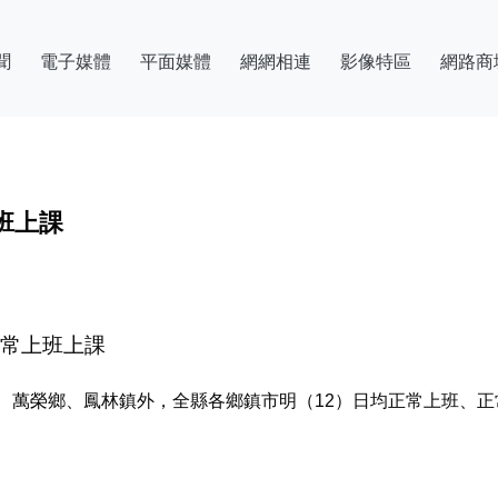
聞
電子媒體
平面媒體
網網相連
影像特區
網路商
班上課
正常上班上課
、萬榮鄉、鳳林鎮外，全縣各鄉鎮市明（12）日均正常上班、