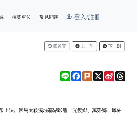
登入/註冊
城
相關單位
常見問題
回首頁
上一則
下一則
Line
Facebook
Plurk
X
Sina
Thre
Weibo
正常上課。因馬太鞍溪堰塞湖影響，光復鄉、萬榮鄉、鳳林