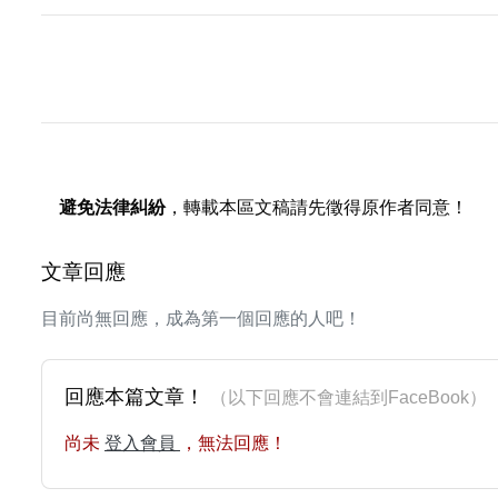
避免法律糾紛
，轉載本區文稿請先徵得原作者同意！
文章回應
目前尚無回應，成為第一個回應的人吧！
回應本篇文章！
（以下回應不會連結到FaceBoo
尚未
登入會員
，無法回應！