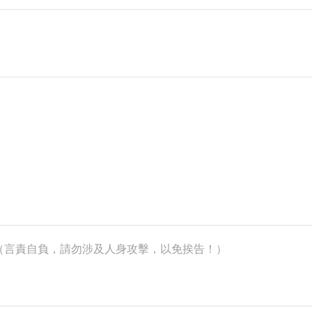
k）（言責自負，請勿涉及人身攻擊，以免挨告！）