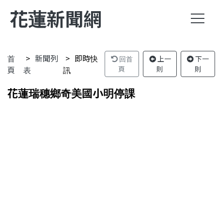
花蓮新聞網
首
新聞列
即時快
回首
上一
下一
頁
表
訊
頁
則
則
花蓮瑞穗鄉奇美國小明停課