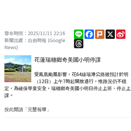
Line
Facebook
Plurk
X
Si
發布時間：2025/11/11 22:16
W
新聞出處：自由時報 (Google
Threads
News)
花蓮瑞穗鄉奇美國小明停課
受鳳凰颱風影響，花64線瑞港公路雖預計於明
（12日）上午7時起開放通行，惟路況仍不穩
定，為確保學童安全，瑞穗鄉奇美國小明日停止上班、停止上
課。
按此閱讀「完整報導」