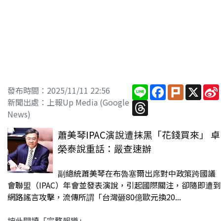
Line
Facebook
Plurk
X
發布時間：2025/11/11 22:56
新聞出處：上報Up Media (Google
Threads
News)
蕭美琴IPAC演說遭抹黑「花錢買來」 卓
榮泰說重話：嚴查速辦
副總統蕭美琴在布魯塞爾出席對中政策跨國議
會聯盟（IPAC）年會並發表演說，引起國際關注，卻隨即遭到
網路謠言攻擊，流傳所謂「台灣砸80億歐元換20...
按此閱讀「完整報導」