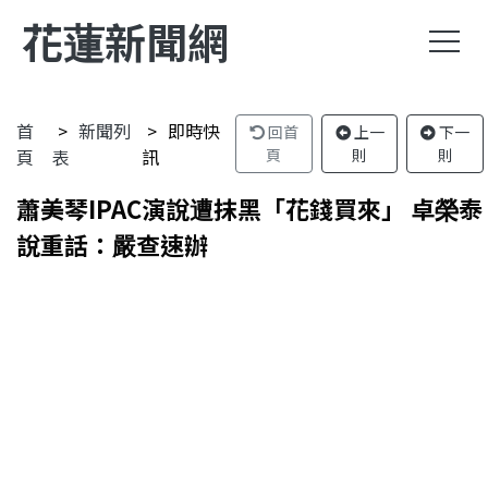
花蓮新聞網
首
新聞列
即時快
回首
上一
下一
頁
表
訊
頁
則
則
蕭美琴IPAC演說遭抹黑「花錢買來」 卓榮泰
說重話：嚴查速辦