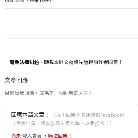
避免法律糾紛
，轉載本區文稿請先徵得原作者同意！
文章回應
目前尚無回應，成為第一個回應的人吧！
回應本篇文章！
（以下回應不會連結到FaceBook）
（言責自負，請勿涉及人身攻擊，以免挨告！）
尚未
登入會員
，無法回應！