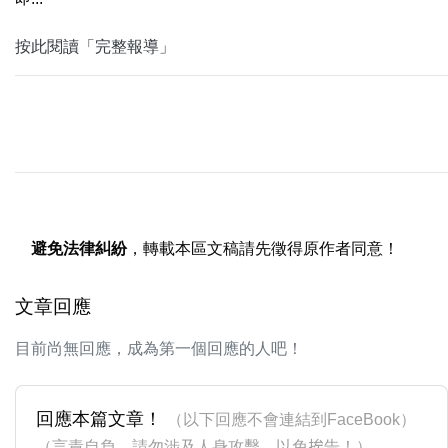
按此閱讀「完整報導」
避免法律糾紛
，轉載本區文稿請先徵得原作者同意！
文章回應
目前尚無回應，成為第一個回應的人吧！
回應本篇文章！
（以下回應不會連結到FaceBook）
（言責自負，請勿涉及人身攻擊，以免挨告！）