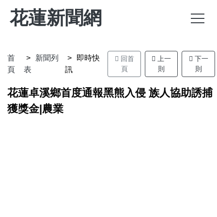
花蓮新聞網
首
新聞列
即時快
回首
上一
下一
頁
則
則
頁
表
訊
花蓮卓溪鄉首度通報黑熊入侵 族人協助誘捕
獲獎金|農業