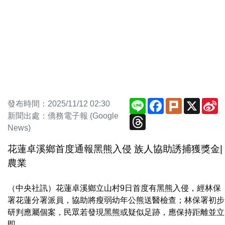
Line
Facebook
Plurk
X
S
發布時間：2025/11/12 02:30
W
新聞出處：僑務電子報 (Google
Threads
News)
花蓮卓溪鄉首度通報黑熊入侵 族人協助誘捕獲獎金|
農業
（中央社訊）花蓮卓溪鄉立山村9日首度有黑熊入侵，經林保
署花蓮分署派員，協助將瘦弱幼年公熊送醫檢查；林保署初步
研判應屬個案，民眾若發現黑熊或疑似足跡，應保持距離並立
即...