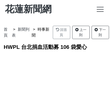
花蓮新聞網
首
新聞列
時事新
回首
上一
下一
頁
則
則
頁
表
聞
HWPL 台北捐血活動募 106 袋愛心