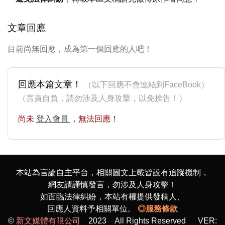
文章回應
目前尚無回應，成為第一個回應的人吧！
回應本篇文章！
（以下回應不會連結到FaceBook）
（言責自負，請勿涉及人身攻擊，以免挨告！）
尚未
登入會員
，無法回應！
本站為言論自主平台，相關圖文上載皆設有追蹤機制，
網友請謹慎發言，勿涉及人身攻擊！
如面臨法律糾紛，本站有權提供發稿人、
回應人資料予相關單位。
◎服務條款
©
新文媒體有限公司
2023 All Rights Reserved VER: