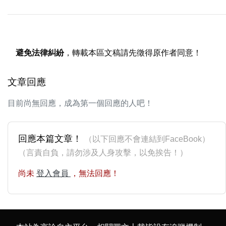
避免法律糾紛
，轉載本區文稿請先徵得原作者同意！
文章回應
目前尚無回應，成為第一個回應的人吧！
回應本篇文章！
（以下回應不會連結到FaceBook）
（言責自負，請勿涉及人身攻擊，以免挨告！）
尚未
登入會員
，無法回應！