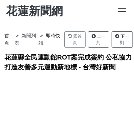
花蓮新聞網
首
新聞列
即時快
回首
上一
下一
頁
則
則
頁
表
訊
花蓮縣全民運動館ROT案完成簽約 公私協力
打造友善多元運動新地標 - 台灣好新聞