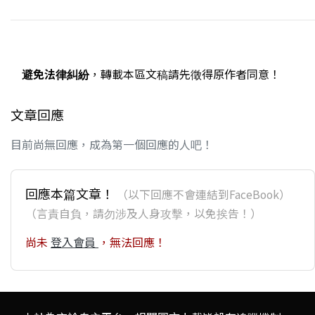
避免法律糾紛
，轉載本區文稿請先徵得原作者同意！
文章回應
目前尚無回應，成為第一個回應的人吧！
回應本篇文章！
（以下回應不會連結到FaceBook）
（言責自負，請勿涉及人身攻擊，以免挨告！）
尚未
登入會員
，無法回應！