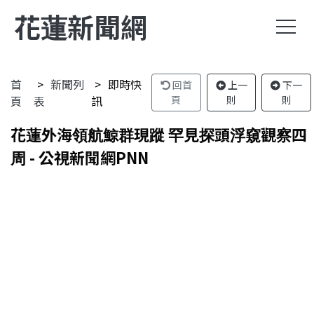
花蓮新聞網
首
新聞列
即時快
回首
上一
下一
頁
表
訊
頁
則
則
花蓮外海領航鯨群現蹤 罕見探頭浮窺觀察四
周 - 公視新聞網PNN