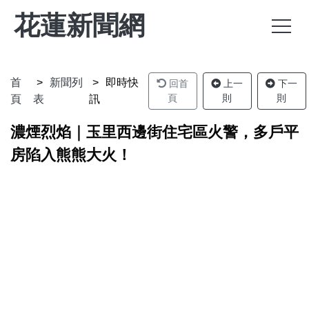
花蓮新聞網
首
新聞列
即時快
回首
上一
下一
頁
則
則
頁
表
訊
濃煙烈焰｜玉里西邊街住宅區火警，多戶平
房陷入熊熊大火！