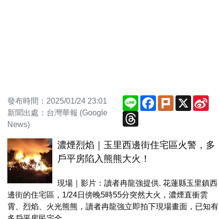
Line
Facebook
Plurk
X
Si
發布時間：2025/01/24 23:01
We
新聞出處：台灣華報 (Google
Threads
News)
濃煙烈焰｜玉里西邊街住宅區火警，多
戶平房陷入熊熊大火！
現場｜影片：讀者冉龍強提供. 花蓮縣玉里鎮西
邊街的住宅區，1/24日傍晚5時55分突然大火，濃煙直衝雲
霄、烈焰、火光熊熊，讀者冉龍強立即拍下現場畫面，已知有
多戶平房民宅全...