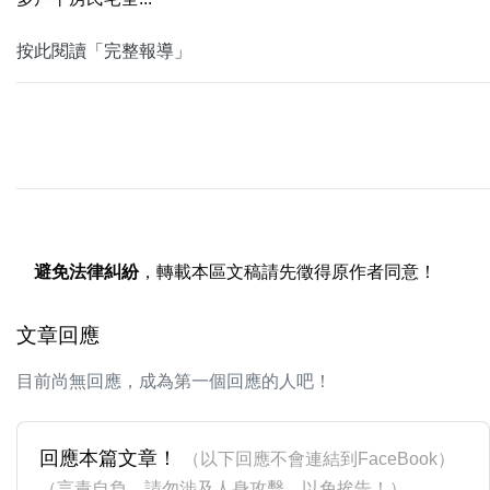
按此閱讀「完整報導」
避免法律糾紛
，轉載本區文稿請先徵得原作者同意！
文章回應
目前尚無回應，成為第一個回應的人吧！
回應本篇文章！
（以下回應不會連結到FaceBook）
（言責自負，請勿涉及人身攻擊，以免挨告！）