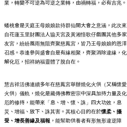
業，轉變不可逆為可逆之業轉，由禍轉福，必有吉兆。
蟠桃會是天庭王母娘娘款待群仙開大會之意涵，此次來
自花蓮玉里財團法人協天宮及黃湘愔歌仔戲團其他多家
友宮，紛紛風雨無阻齊聚慈鳳宮，皆乃王母娘娘的恩澤
召感。恭逢參與盛會自是有緣相聚，齊聚消除違緣，化
解化厄，招祥納福靈體了脫自在。
慧吉祥活佛連續多年在慈鳳宮舉辦燒化火供（又稱懷愛
火供）儀軌，燒化是藏傳佛教密宗中深具加持力量及化
厄的修持，能帶來「息、增、懷、誅」四大功效，息
災、增福、放下、誅其害。其核心目的在於
懷柔、攝
受、增長善緣及福報
，能幫助供養者有形無形違逆障