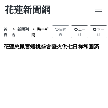
花蓮新聞網
首
新聞列
時事新
回首
上一
下一
頁
表
聞
頁
則
則
花蓮慈鳳宮蟠桃盛會暨火供七日祥和圓滿