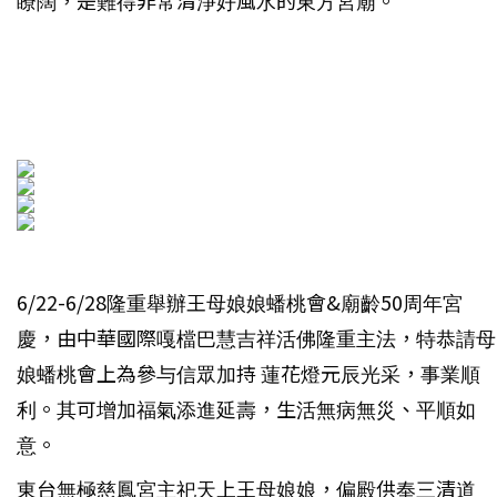
瞭闊，是難得非常清淨好風水的東方宮廟。
6/22-6/28隆重舉辦王母娘娘蟠桃會&廟齡50周年宮
慶，由中華國際嘎檔巴慧吉祥活佛隆重主法，特恭請母
娘蟠桃會上為參与信眾加持 蓮花燈元辰光采，事業順
利。其可增加福氣添進延壽，生活無病無災、平順如
意。
東台無極慈鳳宮主祀天上王母娘娘，偏殿供奉三清道