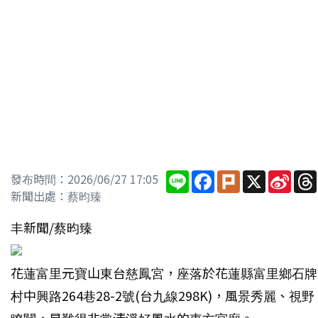
Line
Facebook
Plurk
X
Sina
發布時間：2026/06/27 17:05
Wei
新聞出處：蔡昀臻
丰新聞/蔡昀臻
花蓮富里元寶山東台慈鳳宮，座落於花蓮縣富里鄉石牌
村中興路264巷28-2號(台九線298K)，風景秀麗、視野