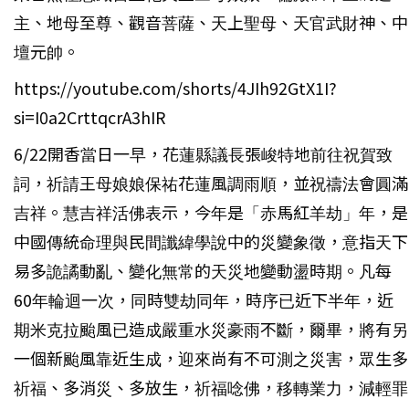
主、地母至尊、觀音菩薩、天上聖母、天官武財神、中
壇元帥。
https://youtube.com/shorts/4JIh92GtX1I?
si=I0a2CrttqcrA3hIR
6/22開香當日一早，花蓮縣議長張峻特地前往祝賀致
詞，祈請王母娘娘保祐花蓮風調雨順，並祝禱法會圓滿
吉祥。慧吉祥活佛表示，今年是「赤馬紅羊劫」年，是
中國傳統命理與民間讖緯學說中的災變象徵，意指天下
易多詭譎動亂、變化無常的天災地變動盪時期。凡每
60年輪迴一次，同時雙劫同年，時序已近下半年，近
期米克拉颱風已造成嚴重水災豪雨不斷，爾畢，將有另
一個新颱風靠近生成，迎來尚有不可測之災害，眾生多
祈福、多消災、多放生，祈福唸佛，移轉業力，減輕罪