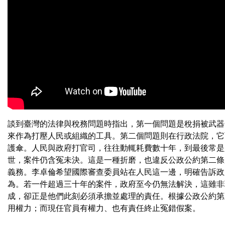
談到臺灣的法律與稅務問題時指出，第一個問題是稅捐被武器
來作為打壓人民或組織的工具。第二個問題則在行政法院，它
護傘。人民與政府打官司，往往動輒耗費數十年，到最後常是
世，案件仍含冤未決。這是一種折磨，也違反公政公約第二條
義務。李卓倫希望國際審查委員站在人民這一邊，明確告訴政
為。若一件超過三十年的案件，政府至今仍無法解決，這雖非
成，卻正是他們此刻必須承擔並處理的責任。根據公政公約第
用權力；而現任官員有權力、也有責任終止冤錯假案。