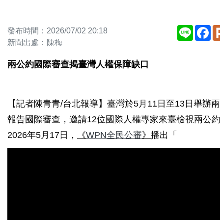
Line
Fa
發布時間：2026/07/02 20:18
新聞出處：陳梅
兩公約國際審查揭臺灣人權保障缺口
【記者陳青青/台北報導】臺灣於5月11日至13日舉辦
報告國際審查，邀請12位國際人權專家來臺檢視兩公
2026年5月17日，
《
WPN全民公審
》
播出「