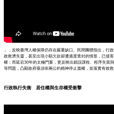
」，反映臺灣人權保障仍存在嚴重缺口。民間團體指出，行政
政救濟失靈，甚至出現小額欠款卻遭過度查封的情形，已侵害
權；而延宕30年的太極門案，更反映出錯誤課稅、程序失當
等問題，凸顯政府亟須依兩公約精神停止濫權，並落實有效救
行政執行失衡 居住權與生存權受衝擊