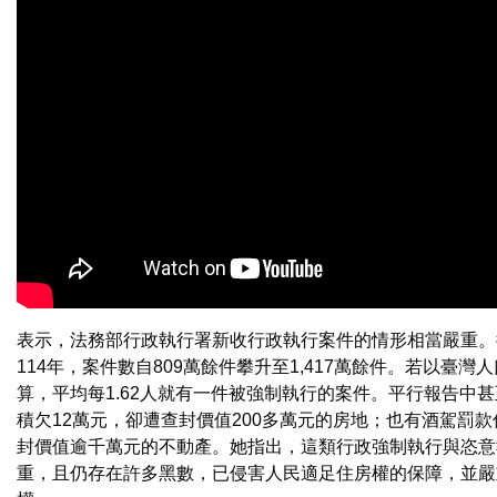
表示，法務部行政執行署新收行政執行案件的情形相當嚴重。從
114年，案件數自809萬餘件攀升至1,417萬餘件。若以臺灣人口
算，平均每1.62人就有一件被強制執行的案件。平行報告中
積欠12萬元，卻遭查封價值200多萬元的房地；也有酒駕罰款
封價值逾千萬元的不動產。她指出，這類行政強制執行與恣意
重，且仍存在許多黑數，已侵害人民適足住房權的保障，並嚴