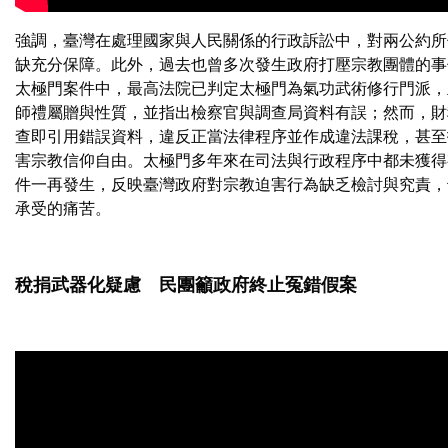
強調，臺灣在處理國家與人民關係的行政訴訟中，對兩公約所
缺充分保障。此外，過去也曾多次發生政府打壓宗教團體的事
太極門案件中，最高法院已判定太極門為氣功武術修行門派，
師禮屬贈與性質，並指出檢察官與調查局資料有誤；然而，財
查即引用錯誤資料，違反正當法律程序並作成違法課稅，甚至
害宗教信仰自由。太極門多年來在司法與行政程序中都未獲得
件一再發生，反映臺灣政府對宗教迫害行為缺乏檢討與究責，
承受的痛苦。
稅捐武器化疑慮 民團籲政府終止冤錯假案