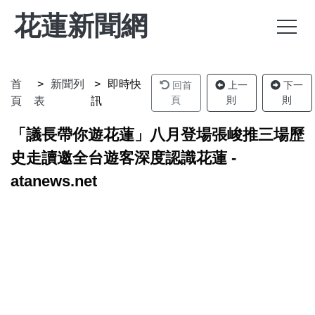
花蓮新聞網
首
新聞列
即時快
回首
上一
下一
頁
則
則
頁
表
訊
「議長帶你遊花蓮」八月登場張峻推三場歷
史走讀邀全台遊客深度認識花蓮 -
atanews.net