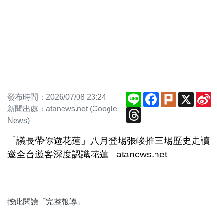
Line
Facebook
Plurk
X
S
發布時間：2026/07/08 23:24
W
新聞出處：atanews.net (Google
Threads
News)
「議長帶你遊花蓮」八月登場張峻推三場歷史走讀
邀全台遊客深度認識花蓮 - atanews.net
按此閱讀「完整報導」