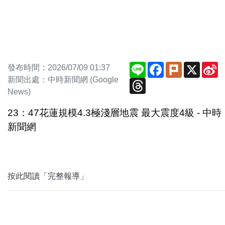
Line
Facebook
Plurk
X
S
發布時間：2026/07/09 01:37
W
新聞出處：中時新聞網 (Google
Threads
News)
23：47花蓮規模4.3極淺層地震 最大震度4級 - 中時
新聞網
按此閱讀「完整報導」