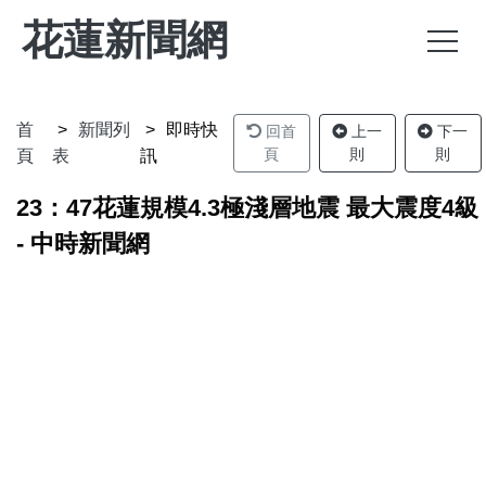
花蓮新聞網
首
新聞列
即時快
回首
上一
下一
頁
則
則
頁
表
訊
23：47花蓮規模4.3極淺層地震 最大震度4級
- 中時新聞網