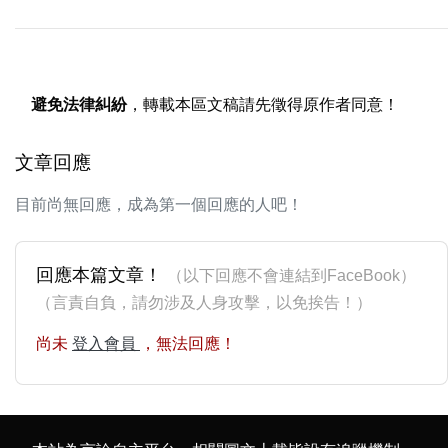
避免法律糾紛
，轉載本區文稿請先徵得原作者同意！
文章回應
目前尚無回應，成為第一個回應的人吧！
回應本篇文章！
（以下回應不會連結到FaceBook）
（言責自負，請勿涉及人身攻擊，以免挨告！）
尚未
登入會員
，無法回應！