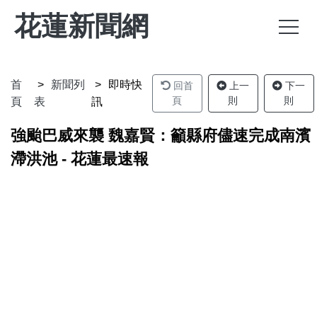
花蓮新聞網
首
新聞列
即時快
回首
上一
下一
頁
則
則
頁
表
訊
強颱巴威來襲 魏嘉賢：籲縣府儘速完成南濱
滯洪池 - 花蓮最速報