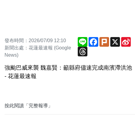
Line
Facebook
Plurk
X
S
發布時間：2026/07/09 12:10
W
新聞出處：花蓮最速報 (Google
Threads
News)
強颱巴威來襲 魏嘉賢：籲縣府儘速完成南濱滯洪池
- 花蓮最速報
按此閱讀「完整報導」