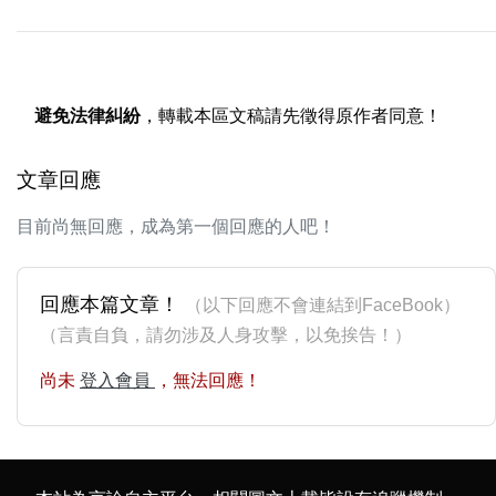
避免法律糾紛
，轉載本區文稿請先徵得原作者同意！
文章回應
目前尚無回應，成為第一個回應的人吧！
回應本篇文章！
（以下回應不會連結到FaceBook）
（言責自負，請勿涉及人身攻擊，以免挨告！）
尚未
登入會員
，無法回應！