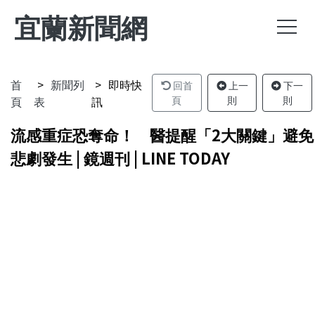
宜蘭新聞網
首
新聞列
即時快
回首
上一
下一
頁
表
訊
頁
則
則
流感重症恐奪命！ 醫提醒「2大關鍵」避免
悲劇發生 | 鏡週刊 | LINE TODAY