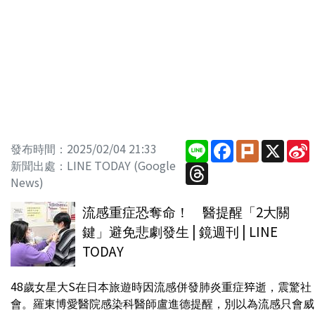
Line
Facebook
Plurk
X
S
發布時間：2025/02/04 21:33
新聞出處：LINE TODAY (Google
Threads
News)
流感重症恐奪命！ 醫提醒「2大關
鍵」避免悲劇發生 | 鏡週刊 | LINE
TODAY
48歲女星大S在日本旅遊時因流感併發肺炎重症猝逝，震驚社
會。羅東博愛醫院感染科醫師盧進德提醒，別以為流感只會威