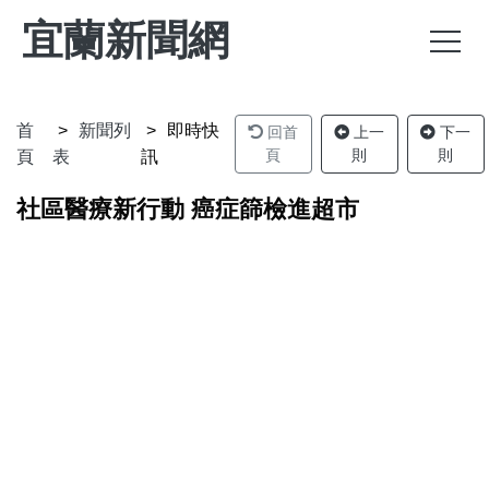
宜蘭新聞網
首
新聞列
即時快
回首
上一
下一
頁
則
則
頁
表
訊
社區醫療新行動 癌症篩檢進超市