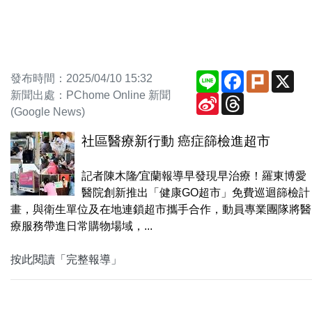
Line
Facebook
Plurk
X
發布時間：2025/04/10 15:32
新聞出處：PChome Online 新聞
Sina
Threads
Weibo
(Google News)
社區醫療新行動 癌症篩檢進超市
記者陳木隆∕宜蘭報導早發現早治療！羅東博愛
醫院創新推出「健康GO超市」免費巡迴篩檢計
畫，與衛生單位及在地連鎖超市攜手合作，動員專業團隊將醫
療服務帶進日常購物場域，...
按此閱讀「完整報導」