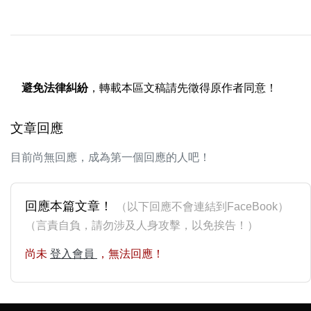
避免法律糾紛
，轉載本區文稿請先徵得原作者同意！
文章回應
目前尚無回應，成為第一個回應的人吧！
回應本篇文章！
（以下回應不會連結到FaceBook）
（言責自負，請勿涉及人身攻擊，以免挨告！）
尚未
登入會員
，無法回應！