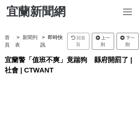
宜蘭新聞網
首
新聞列
即時快
回首
上一
下一
頁
則
則
頁
表
訊
宜蘭警「值班不爽」竟踹狗 縣府開罰了 |
社會 | CTWANT