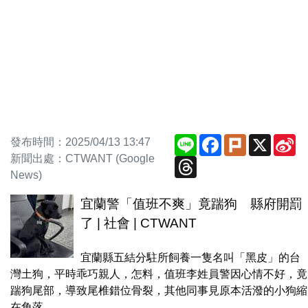
Line
Facebook
Plurk
X
Si
發布時間：2025/04/13 13:47
We
新聞出處：CTWANT (Google
Threads
News)
宜蘭警「值班不爽」竟踹狗 縣府開罰
了 | 社會 | CTWANT
宜蘭縣五結分駐所飼養一隻名叫「黑皮」的台
灣土狗，平時乖巧親人，怎料，值班李姓員警因心情不好，竟
踹狗尾部，導致尾椎錯位骨裂，其他同事見原本活潑的小狗縮
在角落，...