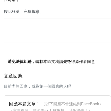
按此閱讀「完整報導」
避免法律糾紛
，轉載本區文稿請先徵得原作者同意！
文章回應
目前尚無回應，成為第一個回應的人吧！
回應本篇文章！
（以下回應不會連結到FaceBook）
（言責自負，請勿涉及人身攻擊，以免挨告！）