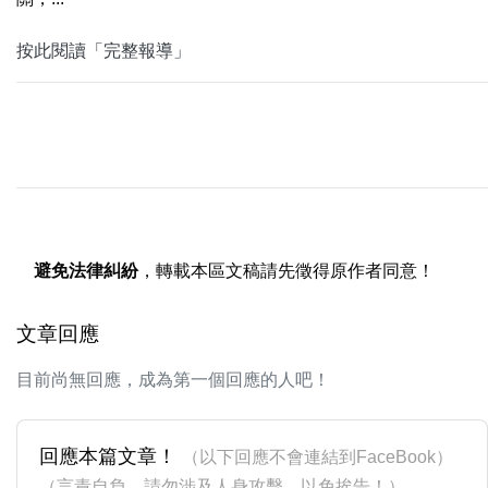
按此閱讀「完整報導」
避免法律糾紛
，轉載本區文稿請先徵得原作者同意！
文章回應
目前尚無回應，成為第一個回應的人吧！
回應本篇文章！
（以下回應不會連結到FaceBook）
（言責自負，請勿涉及人身攻擊，以免挨告！）