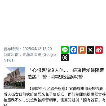
Line
Facebook
Plurk
X
S
發布時間：2025/04/13 13:20
W
新聞出處：壹蘋新聞網 (Google
Threads
News)
「心想應該沒人信…」羅東博愛醫院遭
造謠！ 醫：鄉親恐延誤就醫
【即時中心／綜合報導】宜蘭羅東博愛醫院創
辦人孫女日前嫁給薄熙來兒子薄瓜瓜，而該院開始提供器官移
植服務不久，沒想到被綠營網軍、側翼質疑與「國有器官」有
關，...