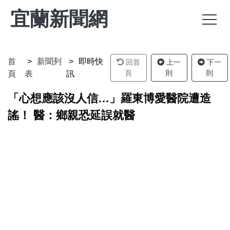
宜蘭新聞網
首
新聞列
即時快
回首
上一
下一
頁
則
則
頁
表
訊
「心想應該沒人信…」羅東博愛醫院遭造
謠！ 醫：鄉親恐延誤就醫