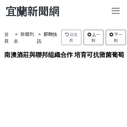
宜蘭新聞網
首
新聞列
即時快
回首
上一
下一
頁
表
訊
頁
則
則
南澳酒莊與聯邦組織合作 培育可抗黴菌葡萄