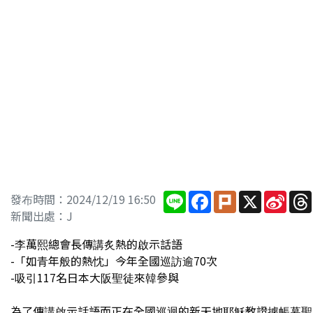
Line
Facebook
Plurk
X
Sina
發布時間：2024/12/19 16:50
Wei
新聞出處：J
-李萬熙總會長傳講炙熱的啟示話語
-「如青年般的熱忱」今年全國巡訪逾70次
-吸引117名日本大阪聖徒來韓參與
為了傳講啟示話語而正在全國巡迴的新天地耶穌教證據帳幕聖