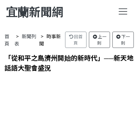
宜蘭新聞網
首
新聞列
時事新
回首
上一
下一
頁
表
聞
頁
則
則
「從和平之島濟州開始的新時代」──新天地
話語大聖會盛況