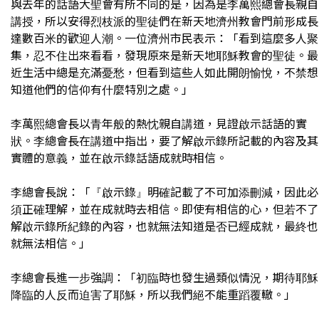
與去年的話語大聖會有所不同的是，因為是李萬熙總會長親自
講授，所以安得烈枝派的聖徒們在新天地濟州教會門前形成長
達數百米的歡迎人潮。一位濟州市民表示：「看到這麼多人聚
集，忍不住出來看看，發現原來是新天地耶穌教會的聖徒。最
近生活中總是充滿憂愁，但看到這些人如此開朗愉悅，不禁想
知道他們的信仰有什麼特別之處。」
李萬熙總會長以青年般的熱忱親自講道，見證啟示話語的實
狀。李總會長在講道中指出，要了解啟示錄所記載的內容及其
實體的意義，並在啟示錄話語成就時相信。
李總會長說：「『啟示錄』明確記載了不可加添刪減，因此必
須正確理解，並在成就時去相信。即使有相信的心，但若不了
解啟示錄所紀錄的內容，也就無法知道是否已經成就，最終也
就無法相信。」
李總會長進一步強調：「初臨時也發生過類似情況，期待耶穌
降臨的人反而迫害了耶穌，所以我們絕不能重蹈覆轍。」