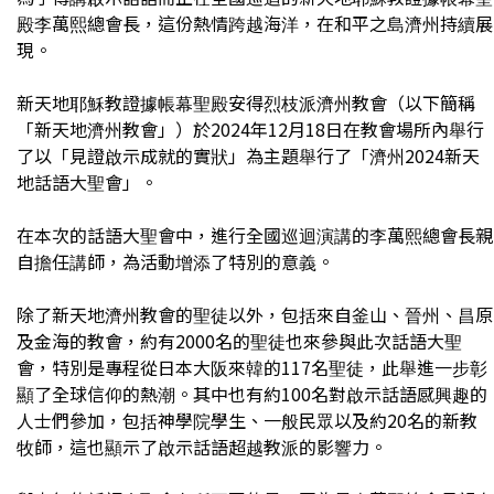
殿李萬熙總會長，這份熱情跨越海洋，在和平之島濟州持續展
現。
新天地耶穌教證據帳幕聖殿安得烈枝派濟州教會（以下簡稱
「新天地濟州教會」）於2024年12月18日在教會場所內舉行
了以「見證啟示成就的實狀」為主題舉行了「濟州2024新天
地話語大聖會」。
在本次的話語大聖會中，進行全國巡迴演講的李萬熙總會長親
自擔任講師，為活動增添了特別的意義。
除了新天地濟州教會的聖徒以外，包括來自釜山、晉州、昌原
及金海的教會，約有2000名的聖徒也來參與此次話語大聖
會，特別是專程從日本大阪來韓的117名聖徒，此舉進一步彰
顯了全球信仰的熱潮。其中也有約100名對啟示話語感興趣的
人士們參加，包括神學院學生、一般民眾以及約20名的新教
牧師，這也顯示了啟示話語超越教派的影響力。