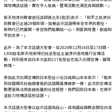
情地傳講話語，實在令人敬佩，整場活動充滿恩典與感動。」
新天地濟州教會擔任講師高允宰(音譯)表示：「和平之島濟州
的教會已走過29個年頭，隨著啟示話語帶來全世界的喜悅，
新時代已然展開。希望我們能團結一心，用愛與尊重，創造和
平的世界。」
此外，為了本次話語大聖會，從2024年12月16日至17日間，
1300餘名新天地安得烈枝派聖徒走遍濟州各地進行宣傳活
動，特別是來自日本大阪的117名聖徒也加入街頭宣傳，展現
熱情。
參加此次街頭宣傳的日本聖徒小谷詩織與山本幸表示：「能來
到韓國親耳聆聽總會長的話語簡直像做夢一樣，此次的宣傳活
動更是無法用金錢衡量的珍貴經歷。我們回到日本後，也將不
遺餘力地傳講這些話語。」
本次話語大聖會以啟示話語為核心，成為國籍與教派間信仰溝