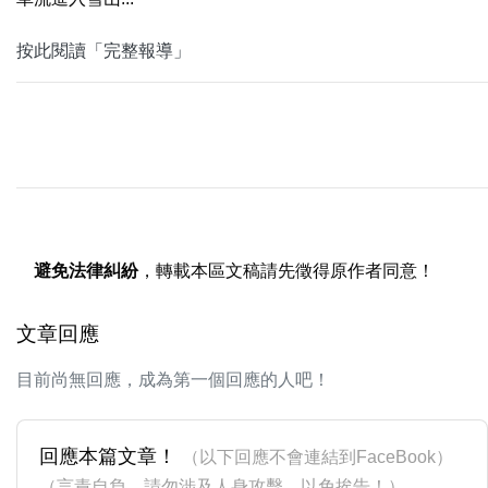
按此閱讀「完整報導」
避免法律糾紛
，轉載本區文稿請先徵得原作者同意！
文章回應
目前尚無回應，成為第一個回應的人吧！
回應本篇文章！
（以下回應不會連結到FaceBook）
（言責自負，請勿涉及人身攻擊，以免挨告！）