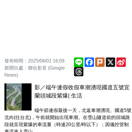
Line
Facebook
Plurk
X
Si
發布時間：2025/06/01 16:09
We
新聞出處：聯合影音 (Google
Threads
News)
影／端午連假收假車潮湧現國道五號宜
蘭頭城段紫爆| 生活
端午節連假最後一天，北返車潮湧現。國道5號
北向(往台北)，午前就開始出現車潮。在雪山隧道前的頭城路
段就呈現紫爆的車流量（時速20公里/時以下）；因儀控管制
車流進入雪山...