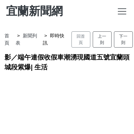
宜蘭新聞網
首
新聞列
即時快
回首
上一
下一
頁
則
則
頁
表
訊
影／端午連假收假車潮湧現國道五號宜蘭頭
城段紫爆| 生活