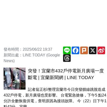
Line
Facebook
Plurk
X
S
發布時間：2025/06/22 19:37
新聞出處：LINE TODAY (Google
Threads
News)
突發！宜蘭市432戶停電新月廣場一度
斷電 | 宜蘭新聞網 | LINE TODAY
記者翁正杉/整理宜蘭市今日突發饋線跳脫造成
432戶停電，新月廣場也受影響。 台電緊急搶修，下午5 點24
分許全數恢復供電，查明原因為接頭故障。 今（22）日下午1
點43分，宜蘭...