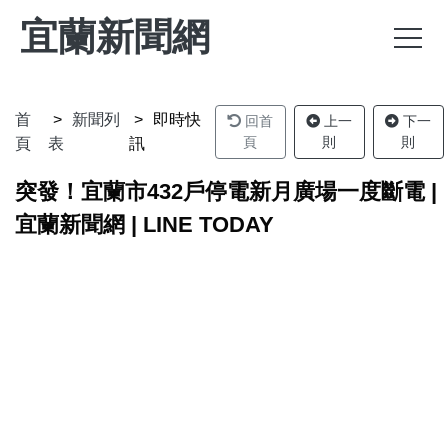
宜蘭新聞網
首
新聞列
即時快
回首
上一
下一
頁
則
則
頁
表
訊
突發！宜蘭市432戶停電新月廣場一度斷電 |
宜蘭新聞網 | LINE TODAY