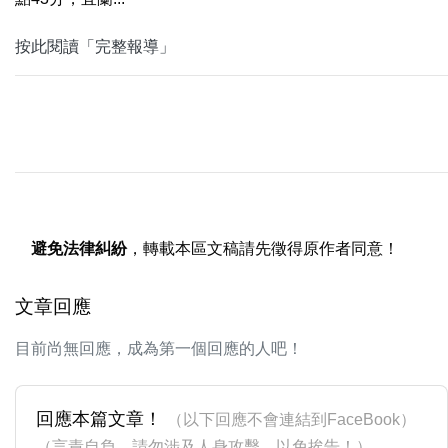
按此閱讀「完整報導」
避免法律糾紛
，轉載本區文稿請先徵得原作者同意！
文章回應
目前尚無回應，成為第一個回應的人吧！
回應本篇文章！
（以下回應不會連結到FaceBook）
（言責自負，請勿涉及人身攻擊，以免挨告！）