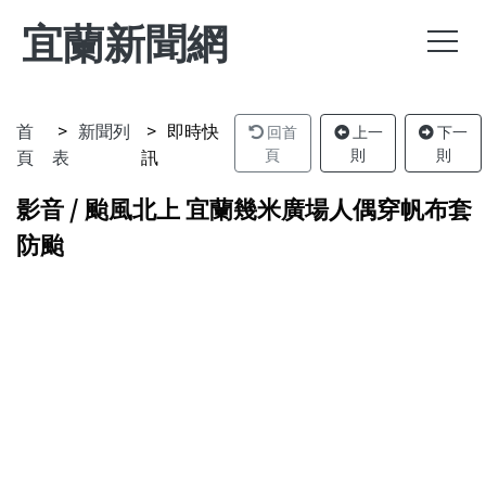
宜蘭新聞網
首
新聞列
即時快
回首
上一
下一
頁
表
訊
頁
則
則
影音 / 颱風北上 宜蘭幾米廣場人偶穿帆布套
防颱