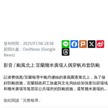
Line
Facebook
Plurk
X
Si
發布時間：2025/07/06 18:56
W
新聞出處：OwlNews (Google
Threads
News)
影音 / 颱風北上 宜蘭幾米廣場人偶穿帆布套防颱
記者樊德惠/宜蘭報導中颱丹娜絲的暴風圈逐漸北上，為了做
好防颱措施，宜蘭縣政府工旅處與文化局紛紛加強童玩節場域
和幾米廣場等風景區公共場所的防颱措施，還幫幾米廣場的...
按此閱讀「完整報導」