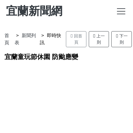
宜蘭新聞網
首
新聞列
即時快
回首
上一
下一
頁
則
則
頁
表
訊
宜蘭童玩節休園 防颱應變