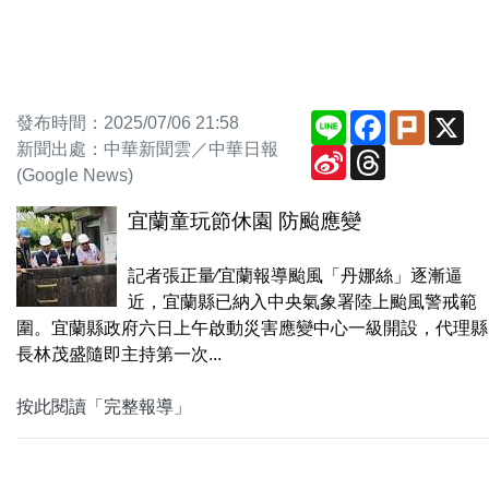
Line
Facebook
Plurk
X
發布時間：2025/07/06 21:58
新聞出處：中華新聞雲／中華日報
Sina
Threads
Weibo
(Google News)
宜蘭童玩節休園 防颱應變
記者張正量∕宜蘭報導颱風「丹娜絲」逐漸逼
近，宜蘭縣已納入中央氣象署陸上颱風警戒範
圍。宜蘭縣政府六日上午啟動災害應變中心一級開設，代理縣
長林茂盛隨即主持第一次...
按此閱讀「完整報導」