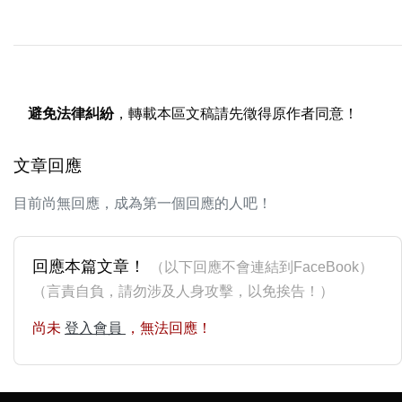
避免法律糾紛
，轉載本區文稿請先徵得原作者同意！
文章回應
目前尚無回應，成為第一個回應的人吧！
回應本篇文章！
（以下回應不會連結到FaceBook）
（言責自負，請勿涉及人身攻擊，以免挨告！）
尚未
登入會員
，無法回應！