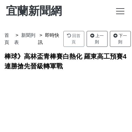
宜蘭新聞網
首
新聞列
即時快
回首
上一
下一
頁
則
則
頁
表
訊
棒球》高林盃青棒賽白熱化 羅東高工預賽4
連勝搶先晉級轉軍戰