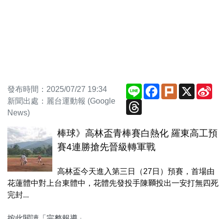
Line
Facebook
Plurk
X
S
發布時間：2025/07/27 19:34
W
新聞出處：麗台運動報 (Google
Threads
News)
棒球》高林盃青棒賽白熱化 羅東高工預
賽4連勝搶先晉級轉軍戰
高林盃今天進入第三日（27日）預賽，首場由
花蓮體中對上台東體中，花體先發投手陳顥投出一安打無四死
完封...
按此閱讀「完整報導」