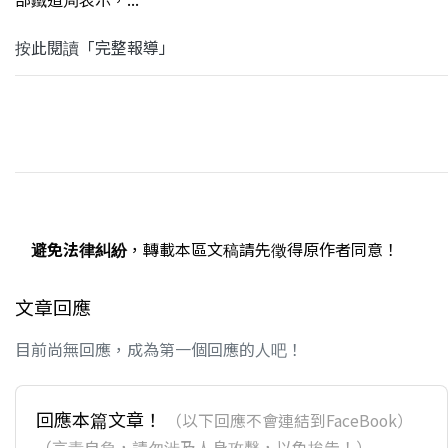
按此閱讀「完整報導」
避免法律糾紛
，轉載本區文稿請先徵得原作者同意！
文章回應
目前尚無回應，成為第一個回應的人吧！
回應本篇文章！
（以下回應不會連結到FaceBook）
（言責自負，請勿涉及人身攻擊，以免挨告！）