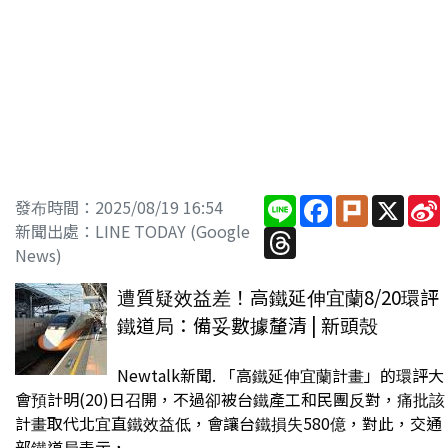
Line
Facebook
Plurk
X
S
發布時間：2025/08/19 16:54
新聞出處：LINE TODAY (Google
Threads
News)
遭質疑效益差！高鐵延伸宜蘭8/20環評
鐵道局：備妥數據釐清 | 新頭殼
Newtalk新聞. 「高鐵延伸宜蘭計畫」的環評大
會預計明(20)日召開，不過卻被台鐵產工和民團反對，痛批該
計畫取代北宜直鐵效益低，會讓台鐵損失580億，對此，交通
部鐵道局表示，...