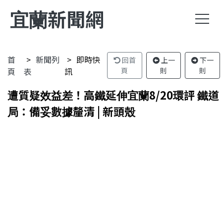
宜蘭新聞網
首
新聞列
即時快
回首
上一
下一
頁
表
訊
頁
則
則
遭質疑效益差！高鐵延伸宜蘭8/20環評 鐵道
局：備妥數據釐清 | 新頭殼