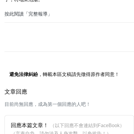
按此閱讀「完整報導」
避免法律糾紛
，轉載本區文稿請先徵得原作者同意！
文章回應
目前尚無回應，成為第一個回應的人吧！
回應本篇文章！
（以下回應不會連結到FaceBook）
（言責自負，請勿涉及人身攻擊，以免挨告！）