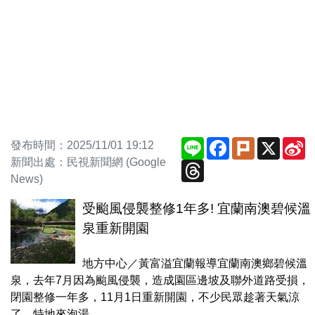
Line
Facebook
Plurk
X
S
發布時間：2025/11/01 19:12
W
新聞出處：民視新聞網 (Google
Threads
News)
受颱風侵襲整修1年多! 宜蘭南澳碧候溫
泉重新開園
地方中心／黃富溢宜蘭報導宜蘭南澳鄉碧候溫
泉，去年7月因為颱風侵襲，造成園區邊坡及聯外道路受損，
閉園整修一年多，11月1日重新開園，不少民眾趁著天氣涼
了，特地來泡湯。