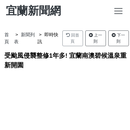
宜蘭新聞網
首
新聞列
即時快
回首
上一
下一
頁
則
則
頁
表
訊
受颱風侵襲整修1年多! 宜蘭南澳碧候溫泉重
新開園