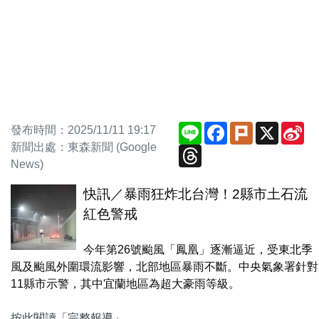
Line
Facebook
Plurk
X
Si
發布時間：2025/11/11 19:17
We
新聞出處：東森新聞 (Google
Threads
News)
快訊／暴雨狂炸北台灣！2縣市土石流
紅色警戒
今年第26號颱風「鳳凰」逐漸逼近，受東北季
風及颱風外圍環流影響，北部地區暴雨不斷。中央氣象署針對
11縣市示警，其中宜蘭地區為超大豪雨等級。
按此閱讀「完整報導」