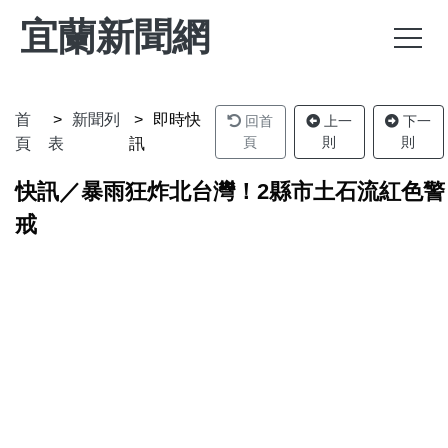
宜蘭新聞網
首
新聞列
即時快
回首
上一
下一
頁
則
則
頁
表
訊
快訊／暴雨狂炸北台灣！2縣市土石流紅色警
戒