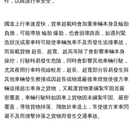
件，以維護行車安全 。
國道上行車速度快，貨車超載時會加重車輛本身及輪胎
負擔，可能導致 輪胎 爆胎，也會損壞路面，如遇到緊
急狀況或塞車時可能使車輛煞車不及而發生追撞事故，
而裝載貨物 超長、超寬、超高等除了會影響車輛本身
操控，行駛時易發生危險，同時會影響其他車輛行駛，
尤其夜間行車時視線較差，超長、超寬部分容易發生與
其他車輛發生擦撞或因超長或物遮蔽後車燈致使後方車
輛追撞超出車身之貨物 ，又載運貨物要綑紮牢固並嚴
密覆蓋，車輛行駛時如因車上貨物因未綑紮牢固、嚴密
覆蓋，導致貨物掉落、飛散於車道上，常使後方來車閃
避不及而撞擊掉落之貨物而發生交通事故。