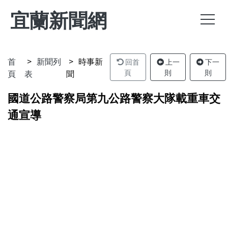
宜蘭新聞網
首
新聞列
時事新
回首
上一
下一
頁
表
聞
頁
則
則
國道公路警察局第九公路警察大隊載重車交
通宣導