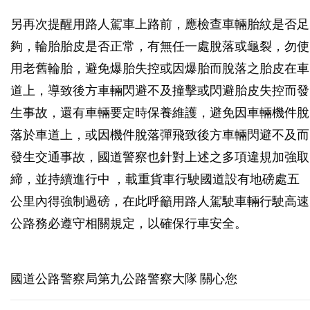
另再次提醒用路人駕車上路前，應檢查車輛胎紋是否足
夠，輪胎胎皮是否正常，有無任一處脫落或龜裂，勿使
用老舊輪胎，避免爆胎失控或因爆胎而脫落之胎皮在車
道上，導致後方車輛閃避不及撞擊或閃避胎皮失控而發
生事故，還有車輛要定時保養維護，避免因車輛機件脫
落於車道上，或因機件脫落彈飛致後方車輛閃避不及而
發生交通事故，國道警察也針對上述之多項違規加強取
締，並持續進行中 ，載重貨車行駛國道設有地磅處五
公里內得強制過磅，在此呼籲用路人駕駛車輛行駛高速
公路務必遵守相關規定，以確保行車安全。
國道公路警察局第九公路警察大隊 關心您