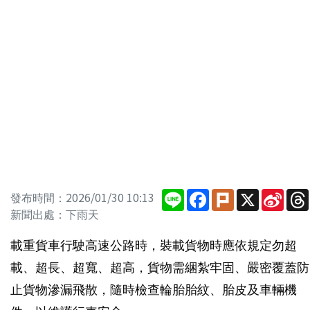
Line
Facebook
Plurk
X
Sina
發布時間：2026/01/30 10:13
Wei
新聞出處：下雨天
載重貨車行駛高速公路時，裝載貨物時應依規定勿超
載、超長、超寬、超高，貨物需綑紮牢固、嚴密覆蓋防
止貨物滲漏飛散，隨時檢查輪胎胎紋、胎皮及車輛機