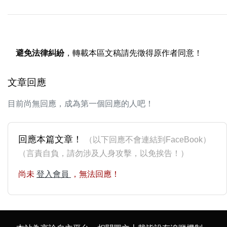
避免法律糾紛
，轉載本區文稿請先徵得原作者同意！
文章回應
目前尚無回應，成為第一個回應的人吧！
回應本篇文章！
（以下回應不會連結到FaceBook）
（言責自負，請勿涉及人身攻擊，以免挨告！）
尚未
登入會員
，無法回應！