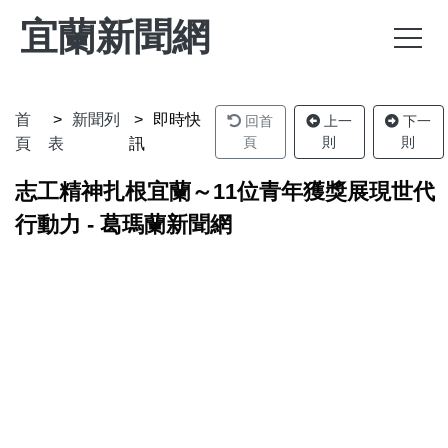
宜蘭新聞網
首
新聞列
即時快
回首
上一
下一
頁
則
則
頁
表
訊
志工精神扎根宜蘭～11位青年獲獎展現世代
行動力 - 葛瑪蘭新聞網