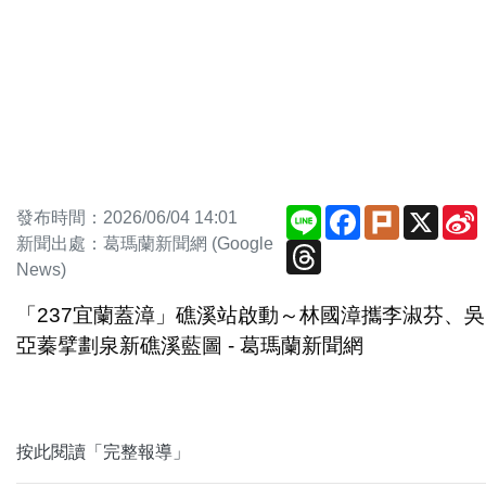
Line
Facebook
Plurk
X
發布時間：2026/06/04 14:01
新聞出處：葛瑪蘭新聞網 (Google
Threads
News)
「237宜蘭蓋漳」礁溪站啟動～林國漳攜李淑芬、吳
亞蓁擘劃泉新礁溪藍圖 - 葛瑪蘭新聞網
按此閱讀「完整報導」