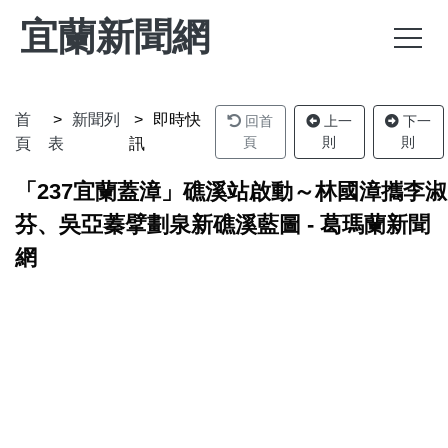
宜蘭新聞網
首
新聞列
即時快
回首
上一
下一
頁
則
則
頁
表
訊
「237宜蘭蓋漳」礁溪站啟動～林國漳攜李淑
芬、吳亞蓁擘劃泉新礁溪藍圖 - 葛瑪蘭新聞
網