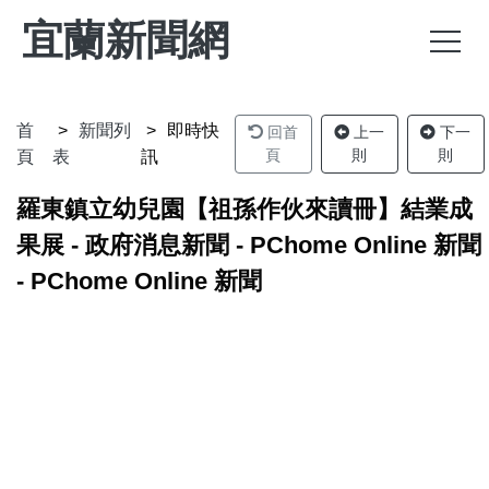
宜蘭新聞網
首
新聞列
即時快
回首
上一
下一
頁
則
則
頁
表
訊
羅東鎮立幼兒園【祖孫作伙來讀冊】結業成
果展 - 政府消息新聞 - PChome Online 新聞
- PChome Online 新聞