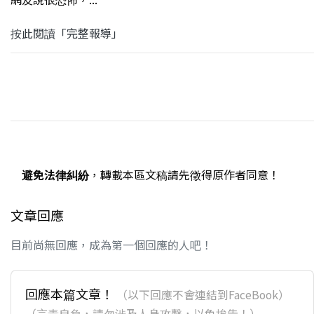
按此閱讀「完整報導」
避免法律糾紛
，轉載本區文稿請先徵得原作者同意！
文章回應
目前尚無回應，成為第一個回應的人吧！
回應本篇文章！
（以下回應不會連結到FaceBook）
（言責自負，請勿涉及人身攻擊，以免挨告！）