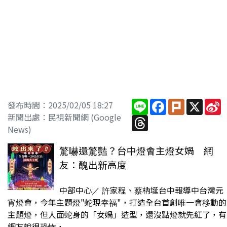
Line
Facebook
Plurk
X
S
發布時間：2025/02/05 18:27
W
新聞出處：民視新聞網 (Google
Threads
News)
驚嚇還驚豔？台中燈會主燈女媧 網
友：醜出新高度
中部中心／ 許家程、蔡枘埏台中報導中台灣元
宵燈會，今年主題燈"蛇現幸福"，打造全台首創唯一會移動的
主題燈，但人面蛇身的「女媧」造型，還沒點燈就先紅了，有
網友說很恐怖，...