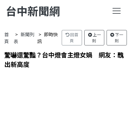
台中新聞網
首
新聞列
即時快
回首
上一
下一
頁
表
訊
頁
則
則
驚嚇還驚豔？台中燈會主燈女媧 網友：醜
出新高度